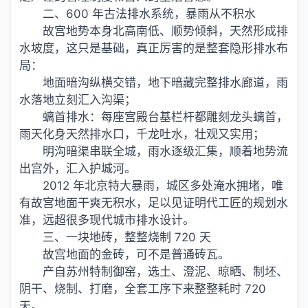
二、600 年古法排水系统，暴雨从不积水
故宫地势本身北高南低、顺势倾斜，天然形成排
水坡度，这只是基础，真正厉害的是整套隐形排水布
局：
地面暗沟纵横交错，地下暗藏完整排水廊道，雨
水落地立刻汇入沟渠；
螭首排水：每座宫殿台基栏杆都雕刻龙头螭首，
雨天化身天然排水口，千龙吐水，壮观又实用；
明沟暗渠串联全城，雨水逐级汇集，顺着地势流
出宫外，汇入护城河。
2012 年北京特大暴雨，城区多处淹水拥堵，唯
有故宫地面干爽无积水，足以见证明代工匠的规划水
准，远超很多现代城市排水设计。
三、一块地砖，整整烧制 720 天
故宫地面的金砖，可不是普通砖瓦。
产自苏州特制御窑，选土、澄泥、晾晒、制坯、
阴干、烧制、打磨，全套工序下来整整耗时 720
天。