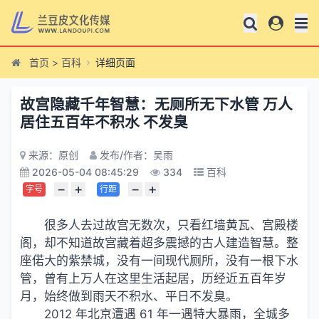
首页
>
百科
详细页面
故宫隐藏千年智慧：无厕所无下水管 万人
居住五百年不积水 不发臭
来源：原创
发布/作者：吴雨
2026-05-04 08:45:29
334
百科
−
+
−
+
字号
行距
很多人去过故宫无数次，只看红墙黄瓦、宫殿楼
阁，却不知道故宫藏着超多震撼的古人建造智慧。整
座偌大的紫禁城，没有一间现代厕所，没有一根下水
管，曾有上万人在这里生活起居，历经近五百年岁
月，始终做到雨天不积水、平日不发臭。
2012 年北京遭遇 61 年一遇特大暴雨，全城多