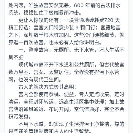
处内涝，唯独故宫安然无恙，600 年前的古法排水
系统，稳稳扛住了极端暴雨冲击。
更让人惊叹的还有：一块普通地砖耗费720 天
精工打造；皇宫大门特意少装 9 颗门钉；宫殿地基
之下，深埋数千根木桩加固。这些冷门硬核细节，就
算逛一百次故宫，也未必有人给你讲明白。
一、整座故宫，无厕所、无下水管，万人生活不
臭不脏
现代城市离不开下水道和公共厕所，但古代故宫
数万皇室、宫女、太监居住，全程没有排污下水管
网，也没有现代卫生间。
古人的解决方式极其高明：
宫内全部使用恭桶、便盆，专人定点收集、定时
清运，全程封闭转运，远离生活区集中处理；加上故
宫院落通风通透、布局开阔，空气流通好，完全不会
积污发臭。
不用下水道，却实现了生活排污干净整洁，靠的
是严谨的管理制度和古人的生活智慧。