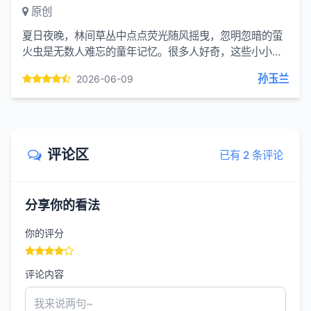
原创
夏日夜晚，林间草丛中点点荧光随风摇曳，忽明忽暗的萤
火虫是无数人难忘的童年记忆。很多人好奇，这些小小的
生灵为何能够发光，又为何总是一闪一闪，而非持续常
孙玉兰
2026-06-09
亮？这看似浪漫...
评论区
已有 2 条评论
分享你的看法
你的评分
评论内容