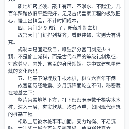
质地细密坚硬、敲击有声、不渗水、不起尘，几
百年踩踏依旧平整完好，足见古代皇家工程的极致匠
心，慢工出精品，不计时间成本。
四、宫门少 9 颗钉子，暗藏礼制玄机
故宫大门门钉排列整齐，看似装饰，实则大有讲
究。
规制本是固定数目，唯独部分宫门刻意少 9
颗，不是偷工减料，而是古代森严的等级礼制象征，
对应尊卑、内外、君臣的身份规矩，是中式建筑里暗
藏的文化密码。
五、地基下深埋数千根木桩，稳立六百年不倒
故宫能历经地震、岁月沉降而屹立不倒，秘密藏
在地基之下：
整片宫殿地基下方，打下密密麻麻数千根实木木
桩，深入土层，夯实软基、均匀承重，如同现代建筑
的桩基工程。
松软土层被木桩牢牢加固，受力均衡、不易沉
降，才让紫禁城六百年风雨飘摇，依旧巍然矗立。