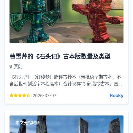
曹雪芹的《石头记》古本版数量及类型
原创
《石头记》（红楼梦）脂评古抄本（带批语早期古本，不
含后世刊刻活字本程高本）合计现存13 部脂抄古本，国内
藏 11 部，海外藏 2 部，分 12 个独立版本系统，各本名
Rocky
2026-07-07
称、...
本文无缩略图