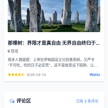
那棵树：界限才是真自由 无界自由终归于死亡
整理
很多人曾疑惑：上帝在伊甸园设立分别善恶树，又严令
“不可吃，吃的日子必定死”，这不是故意设下陷阱、让人
跌倒吗？其实恰恰相反：祂设立那颗树，不是为了害人跌
Watts
2026-04-14
倒，而是为...
评论区
已有 2 条评论