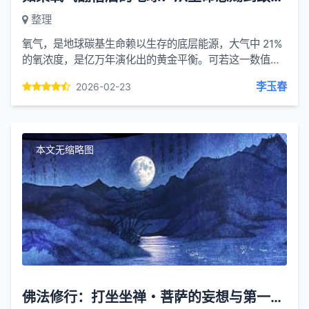
整理
氧气，是地球碳基生命赖以生存的底层能源，大气中 21%
的氧浓度，是亿万年演化出的黄金平衡。可若这一数值突
然翻倍至 42%，空气将不再是温柔的滋养，而是剧毒的燃
李玉春
2026-02-23
料，地球...
本文无缩略图
佛法修行：打坐坐禅・菩萨的妄想与第一地 第二地