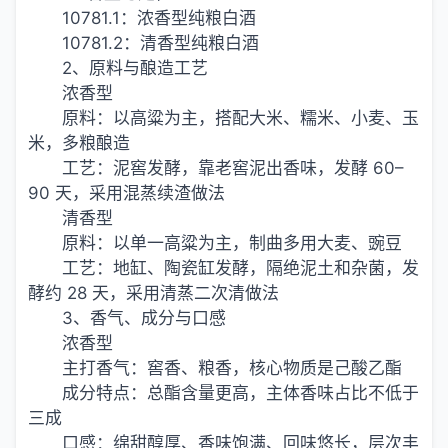
10781.1：浓香型纯粮白酒
10781.2：清香型纯粮白酒
2、原料与酿造工艺
浓香型
原料：以高粱为主，搭配大米、糯米、小麦、玉
米，多粮酿造
工艺：泥窖发酵，靠老窖泥出香味，发酵 60–
90 天，采用混蒸续渣做法
清香型
原料：以单一高粱为主，制曲多用大麦、豌豆
工艺：地缸、陶瓷缸发酵，隔绝泥土和杂菌，发
酵约 28 天，采用清蒸二次清做法
3、香气、成分与口感
浓香型
主打香气：窖香、粮香，核心物质是己酸乙酯
成分特点：总酯含量更高，主体香味占比不低于
三成
口感：绵甜醇厚、香味饱满、回味悠长，层次丰