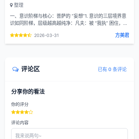
整理
一、意识阶梯与核心：菩萨的 “妄想”1. 意识的三层境界意
识如同阶梯，层级越高越纯净：凡夫：被 “我执” 困住，念
头纷飞、随境流转，完全被执着支配。阿罗汉：超越凡
方美君
2026-03-31
夫...
评论区
已有 0 条评论
分享你的看法
你的评分
评论内容