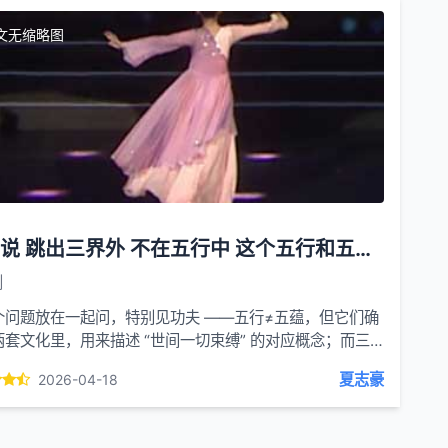
文无缩略图
人常说 跳出三界外 不在五行中 这个五行和五蕴是一回事吗？什么叫三界？
创
个问题放在一起问，特别见功夫 ——五行≠五蕴，但它们确
两套文化里，用来描述 “世间一切束缚” 的对应概念；而三
是佛家对整个轮回世界的划分。我用最通俗、...
夏志豪
2026-04-18