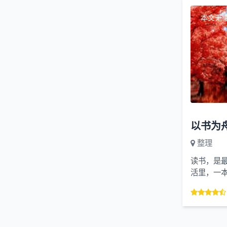
本文无
以书为
整理
读书，是
活里，一
能在迷茫时