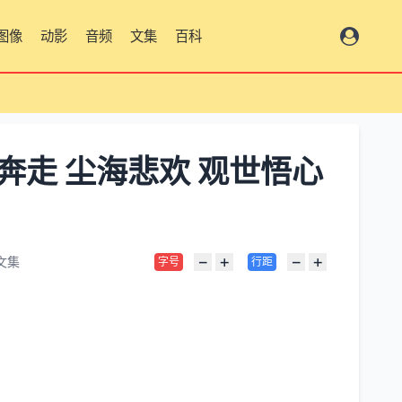
图像
动影
音频
文集
百科
总览
奔走 尘海悲欢 观世悟心
−
+
−
+
文集
字号
行距