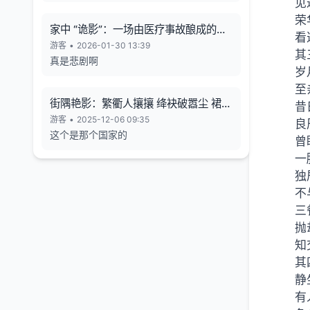
见
荣
家中 “诡影”：一场由医疗事故酿成的悲
看
剧
游客
•
2026-01-30 13:39
其
真是悲剧啊
岁
至
街隅艳影：繁衢人攘攘 绛袂破嚣尘 裙束
昔
霞裁色
游客
•
2025-12-06 09:35
良
这个是那个国家的
曾
一
独
不
三
抛
知
其
静
有