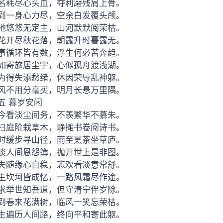
名耗尽心头血，夺利磨残肩上骨。
到一身心力尽，空余白发覆头颅。
地悠悠无定主，山河默默阅荣枯。
花开尽秋花落，朝露升时暮露无。
事循环皆有数，浮生何必苦奔趋。
如寄旅居尘宇，心似孤舟渡浅湖。
为得失添愁绪，休因荣辱乱神躯。
风不用分毫买，明月长悬万里隅。
五 暮岁安闲
今看淡尘间务，不羡繁华不慕朱。
扫庭阶栽草木，静摊书卷阅诗书。
时缓步寻山径，雨至烹茶坐草庐。
淡人间恩怨簿，抛开世上是非图。
失随缘心自稳，悲欢看淡意常舒。
生坎坷皆成忆，一路风霜尽作途。
求举世知吾道，但守清宁伴岁除。
到春来花满树，临风一笑忘荣枯。
生遍历人间路，终向平和寄此躯。