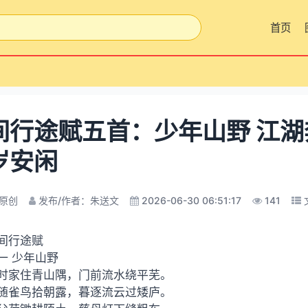
首页
间行途赋五首：少年山野 江湖
岁安闲
原创
发布/作者：朱送文
2026-06-30 06:51:17
141
间行途赋
一 少年山野
时家住青山隅，门前流水绕平芜。
随雀鸟拾朝露，暮逐流云过矮庐。