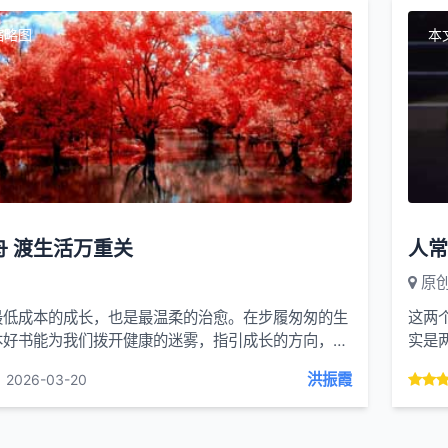
缩略图
本
舟 渡生活万重关
原
最低成本的成长，也是最温柔的治愈。在步履匆匆的生
这两
本好书能为我们拨开健康的迷雾，指引成长的方向，更
实是
给予人生的启发。那些藏在书页里的智慧，终...
界，
洪振霞
2026-03-20