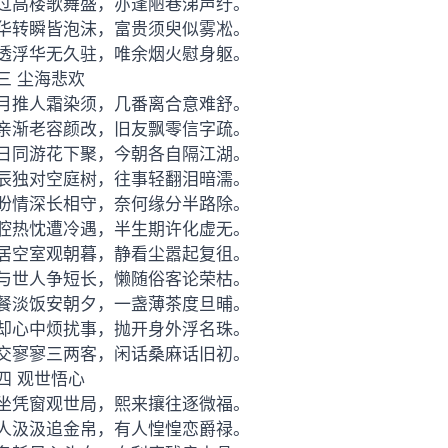
过高楼歌舞盛，亦逢陋巷涕声纡。
华转瞬皆泡沫，富贵须臾似雾凇。
透浮华无久驻，唯余烟火慰身躯。
三 尘海悲欢
月推人霜染须，几番离合意难舒。
亲渐老容颜改，旧友飘零信字疏。
日同游花下聚，今朝各自隔江湖。
辰独对空庭树，往事轻翻泪暗濡。
盼情深长相守，奈何缘分半路除。
腔热忱遭冷遇，半生期许化虚无。
居空室观朝暮，静看尘嚣起复徂。
与世人争短长，懒随俗客论荣枯。
餐淡饭安朝夕，一盏薄茶度旦晡。
却心中烦扰事，抛开身外浮名珠。
交寥寥三两客，闲话桑麻话旧初。
四 观世悟心
坐凭窗观世局，熙来攘往逐微福。
人汲汲追金帛，有人惶惶恋爵禄。