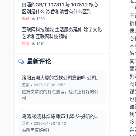
老
白酒的GB/T 10781.1 与 10781.2 核心
一
区别是什么 浓香和清香有什么区别
不
整理
1269
折
互联网科技赋能 生活服务延伸 除了文化
偶
艺术和互联网科技领域
心
原创
1210
不
胸
最新评论
其
弱
列
洛阳五洲大厦的贷款公司靠谱吗 公司利
闹
润从哪来 有无风险
游客
•
2026-07-08 12:53
谋
这篇文章说的有点道理，也许还有好的公
司
也
谁
利
鸟鸣 破晓林烟薄 啾声出翠岑-好听的鸟
冷
鸣声
游客
•
2026-01-30 13:40
奔
鸟叫声真好听！