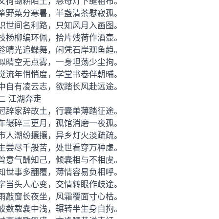
父荷锄耕陌土，慈母灯下缝粗布。
箪野菜分寒暑，半盏清茶慰寂孤。
识世间名利路，只知风月入画图。
枝杨柳编环佩，拾片残荷作酒壶。
趁晴光追蝶舞，闲凭石岸观鱼趋。
似晴空无点雾，一身坦荡少尘拘。
觉流年悄悄度，学堂书卷伴朝晡。
中自有凌云志，欲踏长风赴远途。
二 江湖奔走
冠辞家辞故土，行囊单薄踏征途。
车辗碎三更月，孤馆消磨一夜孤。
市人潮纷攘攘，异乡灯火淡疏疏。
生尝尽千般苦，处世看穿万种虚。
曾意气酬知己，倾囊相与不相虞。
知世事多翻覆，薄情容易负相呼。
字当头人心变，交情转眼作歧途。
雨敲窗长夜坐，风霜覆面寸心枯。
波数载囊中浅，辗转半生身自拘。