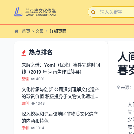
首页
>
文集
详细页面
热点排名
人
未解之谜：Yomi（优米）事件完整时间
暮
线（2019 年 河南焦作武陟县）
整理
4091
来源：
文化传承与创新 公司深刻理解文化遗产
的珍贵价值 积极投身于文物文化遗址保
护服务
原创
1343
人
其
深入挖掘和记录该地区非物质文化遗产
少
的内涵和特色
晨
原创
1314