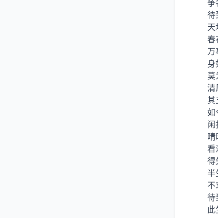
争
待
天
春
万
身
莫
清
其
如
闲
晴
看
得
半
不
待
此