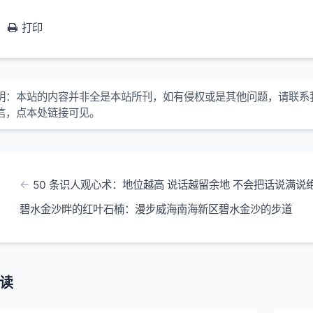
打印
明：
本站的内容并非全是本站所刊，如有侵权或是其他问题，请联系
信，点本处链接可见。
50 条识人观心术：地位越高 说话越留余地 不会把话说满说
碧水金沙畔的红叶石楠：漫步威海南海新区碧水金沙的步道
读