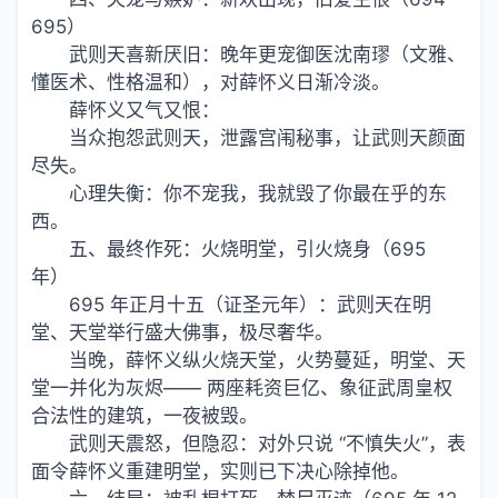
695）
武则天喜新厌旧：晚年更宠御医沈南璆（文雅、
懂医术、性格温和），对薛怀义日渐冷淡。
薛怀义又气又恨：
当众抱怨武则天，泄露宫闱秘事，让武则天颜面
尽失。
心理失衡：你不宠我，我就毁了你最在乎的东
西。
五、最终作死：火烧明堂，引火烧身（695
年）
695 年正月十五（证圣元年）：武则天在明
堂、天堂举行盛大佛事，极尽奢华。
当晚，薛怀义纵火烧天堂，火势蔓延，明堂、天
堂一并化为灰烬—— 两座耗资巨亿、象征武周皇权
合法性的建筑，一夜被毁。
武则天震怒，但隐忍：对外只说 “不慎失火”，表
面令薛怀义重建明堂，实则已下决心除掉他。