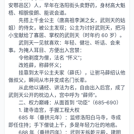
安鄠邑区）人，早年在洛阳街头卖野药，身材高大魁
梧、相貌俊朗、能说会道。
先搭上千金公主（唐高祖李渊之女，武则天的姑
姐）的侍女，被公主发现；公主为讨好武则天，把冯
小宝献给了寡居、掌权的武则天（时年约 60 岁）。
武则天一见就喜欢：年轻、健壮、听话、会来
事。为掩人耳目、方便出入宫禁：
令他剃度为僧，法名 “怀义”；
改姓薛，称薛怀义；
挂靠到太平公主夫家（薛氏），让驸马薛绍认他
做叔父，瞬间从市井变成名门长辈。
从此他以诵经、讲法为名，自由出入后宫，成了
武则天公开的枕边人，宫中呼为 “薛师”。
二、权力巅峰：从面首到 “功臣”（685–690）
1. 建寺造宫，手握工程大权
685 年（垂拱元年）：监修洛阳白马寺，寺成
即任住持；手下僧徒上千，多是年轻力壮的地痞。
688 年（垂拱四年）：武则天拆乾元殿，建明