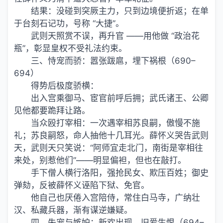
结果：没碰到突厥主力，只到边境便折返；在单
于台刻石记功，号称 “大捷”。
武则天照赏不误，再升官 ——用他做 “政治花
瓶”，彰显皇权不受礼法约束。
三、恃宠而骄：嚣张跋扈，埋下祸根（690–
694）
得势后极度骄横：
出入宫乘御马、宦官前呼后拥；武氏诸王、公卿
见他都要跪拜让路。
当众殴打宰相：一次遇宰相苏良嗣，傲慢不施
礼；苏良嗣怒，命人抽他十几耳光。薛怀义哭告武则
天，武则天只笑说：“阿师宜走北门，南街是宰相往
来处，别惹他们”——明显偏袒，但也在敲打。
手下僧人横行洛阳，强抢民女、欺压百姓；御史
弹劾，反被薛怀义诬陷下狱、免官。
他自己也厌倦入宫陪侍，常住白马寺，广纳壮
汉、私藏兵器，渐有谋逆嫌疑。
四、失宠与嫉妒：新欢出现，旧爱生恨（694–