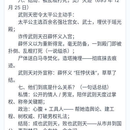
六、结局：被乱棍打死，焚尸灭迹（695 年 12
月 25 日）
武则天密令太平公主动手：
太平公主选百余名强壮宫女、武士，埋伏于瑶光
殿；
诈传武则天召薛怀义入宫；
薛怀义以为重新得宠，毫无防备，一到殿门即被
扑倒、乱棍打死（一说缢杀）；
尸体送白马寺焚化，造塔掩埋——彻底抹去痕
迹。
武则天对外宣称：薛怀义 “狂悖伏诛”，草草了
结。
七、他们到底是什么关系？（一句话总结）
私情：公开的情人 / 男宠，陪伴武则天度过掌
权、称帝关键期；
政治：心腹 + 工具人—— 帮她造舆论、建工
程、树权威、打破男权礼法；
结局：成也武则天，败也武则天——从市井到国