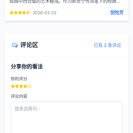
绘画中西合璧的艺术秘境。作为郎世宁传派笔下的经典之
作，这幅立轴既藏着皇家围猎的威仪，又流露着生灵最自
倪怡芳
2026-02-23
然的意趣，将...
评论区
已有 2 条评论
分享你的看法
你的评分
评论内容