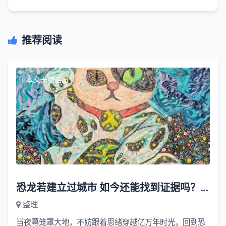
推荐阅读
本文无缩略图
恐龙若建立过城市 如今还能找到证据吗？—— 一场温柔的哄睡科普探索
整理
当夜幕笼罩大地，不妨跟着思绪穿越亿万年时光，回到恐