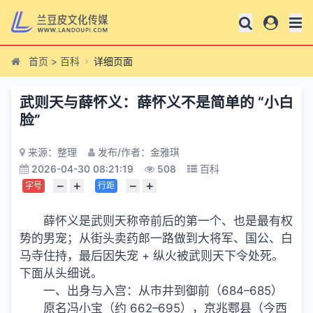
首页
>
百科
详细页面
武则天与薛怀义：薛怀义不是简单的 “小白
脸”
来源：整理
发布/作者：金雅琪
2026-04-30 08:21:19
508
百科
−
+
−
+
字号
行距
薛怀义是武则天称帝前后的第一个、也是最有权
势的男宠；从街头卖药郎一路做到大将军、国公、白
马寺住持，最后因失宠 + 纵火被武则天下令处死。
下面从头细说。
一、出身与入宫：从市井到御前（684–685）
原名冯小宝（约 662–695），京兆鄠县（今西