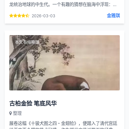
龙统治地球的中生代。一个有趣的猜想在脑海中浮现：如
果恐龙没有灭绝，而是像人类一样发展出文明、建立起城
金雅琪
2026-03-03
市，那么到了...
本文有缩略图
古柏金猃 笔底风华
整理
展卷这幅《十骏犬图之四・金翅猃》，便踏入了清代宫廷