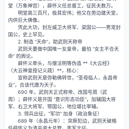
堂（万象神宫），薛怀义任总督工，征民夫数万。
明堂高三百尺，极其宏伟；他又在旁边建天堂，
内供巨大佛像。
凭此大功，封左威卫大将军、梁国公——男宠封
国公，史上罕见。
2. 制造 “天命”，助武则天称帝
武则天要做中国唯一女皇帝，最怕 “女主不合天
命” 的舆论。
薛怀义牵头，与僧法明等伪造 **《大云经》
（大云神皇授记义疏）**，核心：
宣称武则天是弥勒佛转世，“圣母临人，永昌帝
业”，合该代唐为天子。
690 年，武则天正式称帝、改国号周（武
周）；薛怀义是开国 “意识形态功臣”，加辅国大将
军、右卫大将军、鄂国公，地位堪比宰辅。
3. 领兵出征，“军功” 加身（政治象征）
689 年（永昌元年）：突厥犯边，武则天破格
任薛怀义为清平道大总管，率军北征。