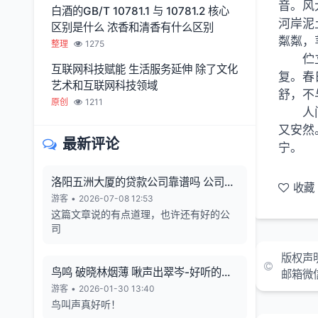
音。风
白酒的GB/T 10781.1 与 10781.2 核心
河岸泥
区别是什么 浓香和清香有什么区别
粼粼，
整理
1275
伫
互联网科技赋能 生活服务延伸 除了文化
复。春
艺术和互联网科技领域
舒，不
原创
1211
人
又安然
最新评论
宁。
洛阳五洲大厦的贷款公司靠谱吗 公司利
收藏
润从哪来 有无风险
游客
•
2026-07-08 12:53
这篇文章说的有点道理，也许还有好的公
司
版权声
鸟鸣 破晓林烟薄 啾声出翠岑-好听的鸟
邮箱微
鸣声
游客
•
2026-01-30 13:40
鸟叫声真好听！