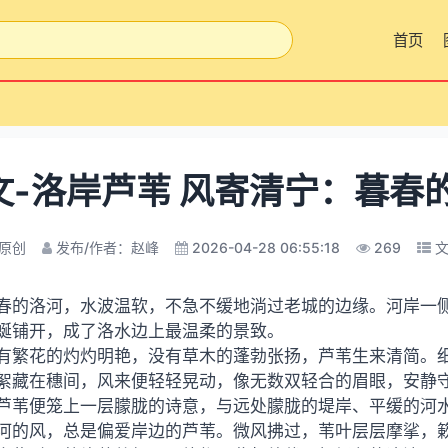
首页
文-洛岸芦苇 风寄清宁：暮春
原创
发布/作者：赵峰
2026-04-28 06:55:18
269
春的洛河，水波温软，不急不缓地淌过老城的边缘。河岸一
蜒铺开，成了洛水边上最温柔的景致。
有繁花的灼灼明艳，没有草木的蓬勃张扬，芦苇生来清简。
絮藏在穗间，风来便轻轻晃动，像无数双轻合的眉眼，安静
芦苇便笼上一层朦胧的诗意，与远处朦胧的堤岸、平缓的河
河的风，总是偏爱岸边的芦苇。微风拂过，苇叶层层摩挲，