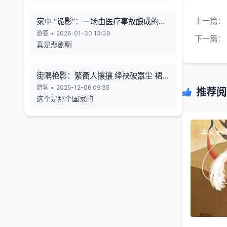
上一篇：
家中 “诡影”：一场由医疗事故酿成的悲
剧
游客
•
2026-01-30 13:39
下一篇：
真是悲剧啊
街隅艳影：繁衢人攘攘 绛袂破嚣尘 裙束
霞裁色
游客
•
2025-12-06 09:35
推荐阅
这个是那个国家的
本文无