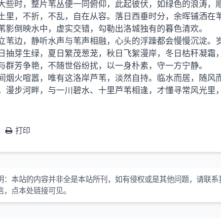
大些时，整片苇丛便一同俯仰，此起彼伏，如绿色的浪涛，
土里，不折，不乱，自在从容。落日西垂时分，余晖铺洒在
苇影倒映水中，虚实交错，勾勒出洛城独有的暮色清欢。
立苇边，静听水声与苇声相融，心头的浮躁都会慢慢沉淀。
日抽芽生绿，夏日繁茂葱茏，秋日飞絮漫岸，冬日枯秆凝霜
与群芳争艳，不随世俗纷扰，以一身朴素，守一方宁静。
间烟火喧嚣，唯有这洛岸芦苇，淡然自持。临水而居，随风
。漫步河畔，与一川碧水、十里芦苇相逢，才懂寻常风光里
打印
明：
本站的内容并非全是本站所刊，如有侵权或是其他问题，请联系
信，点本处链接可见。