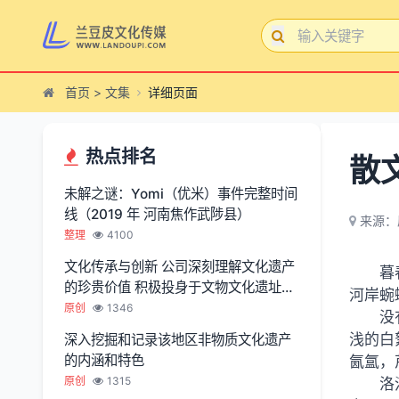
首页
>
文集
详细页面
热点排名
散
未解之谜：Yomi（优米）事件完整时间
线（2019 年 河南焦作武陟县）
来源：
整理
4100
文化传承与创新 公司深刻理解文化遗产
暮
的珍贵价值 积极投身于文物文化遗址保
河岸蜿
护服务
原创
1346
没
浅的白
深入挖掘和记录该地区非物质文化遗产
的内涵和特色
氤氲，
原创
1315
洛