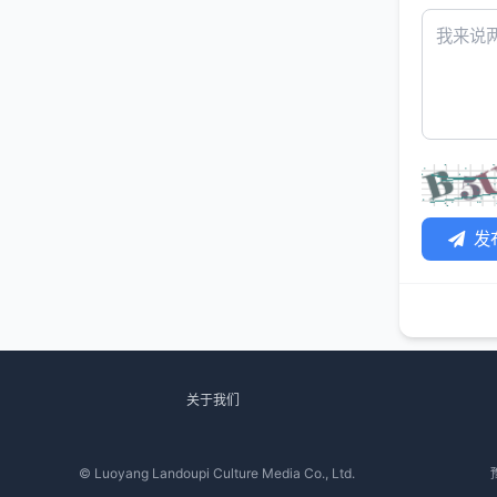
发
关于我们
© Luoyang Landoupi Culture Media Co., Ltd.