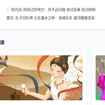
现代诗-风经过的地方：风不必问路 穿过街巷 掠过树梢
散文-孔子问礼碑 立在瀍水之畔：洛城往东 瀍河缓缓流淌
读
缩略图
本