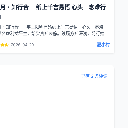
月・知行合一 纸上千言易悟 心头一念难行
创
月・知行合一 学王阳明有感纸上千言易悟，心头一念难
浮名虚利扰平生，始觉真知未静。践履方知深浅，躬行始见
。知行同路不相争，方得本心澄净。
夏小村
2026-04-20
已有 2 条评论