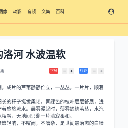
图像
动影
音频
文集
百科
总览
的洛河 水波温软
−
+
−
+
文集
字号
行距
侧，成片的芦苇静静伫立，一丛丛，一片片，顺着
细长的秆子挺拔柔韧，青绿色的枝叶层层舒展，浅
守着悠悠流水。晨雾漫起时，薄雾缠绕苇丛，水汽
水相融，天地间只剩一片清寂柔和。
簌簌轻响，不喧闹，不嘈杂，是世间最治愈的白噪