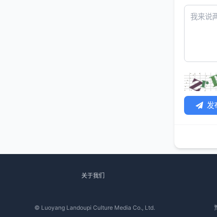
发
关于我们
© Luoyang Landoupi Culture Media Co., Ltd.