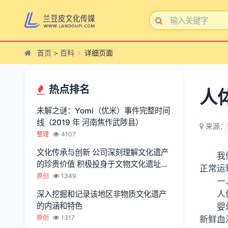
首页
>
百科
详细页面
热点排名
人
未解之谜：Yomi（优米）事件完整时间
线（2019 年 河南焦作武陟县）
来源：
整理
4107
文化传承与创新 公司深刻理解文化遗产
我
的珍贵价值 积极投身于文物文化遗址保
正常运
护服务
原创
1349
一
人
深入挖掘和记录该地区非物质文化遗产
的内涵和特色
婴
原创
1317
新鲜血