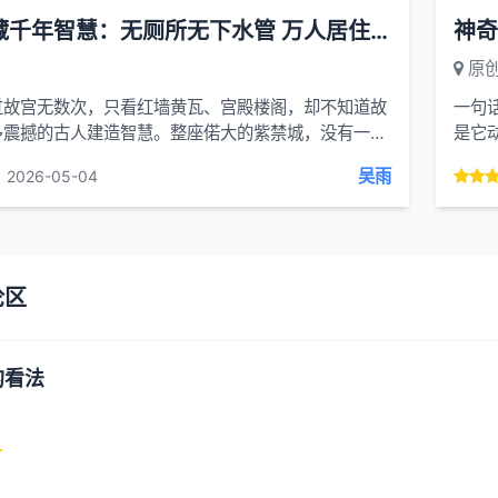
故宫隐藏千年智慧：无厕所无下水管 万人居住五百年不积水 不发臭
原
过故宫无数次，只看红墙黄瓦、宫殿楼阁，却不知道故
一句
多震撼的古人建造智慧。整座偌大的紫禁城，没有一间
是它
没有一根下水管，曾有上万人在这里生活起居...
小片段
吴雨
2026-05-04
论区
的看法