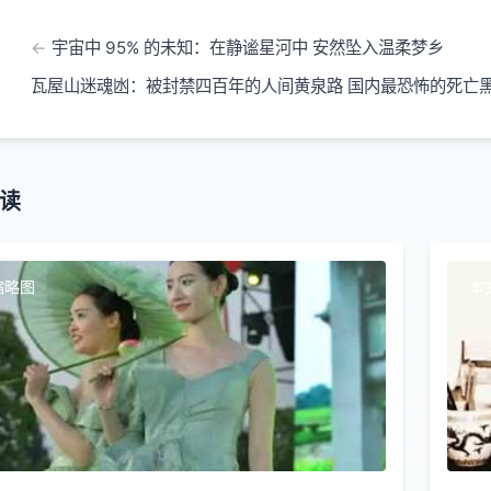
宇宙中 95% 的未知：在静谧星河中 安然坠入温柔梦乡
瓦屋山迷魂凼：被封禁四百年的人间黄泉路 国内最恐怖的死亡
读
缩略图
本