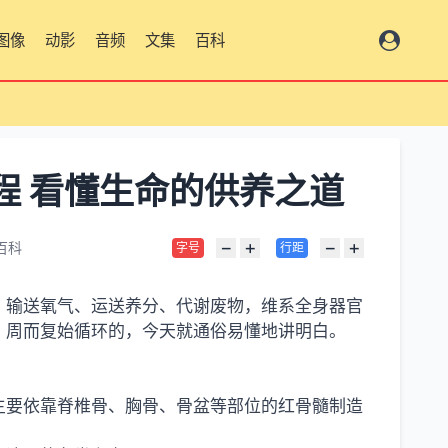
图像
动影
音频
文集
百科
总览
程 看懂生命的供养之道
−
+
−
+
百科
字号
行距
，输送氧气、运送养分、代谢废物，维系全身器官
、周而复始循环的，今天就通俗易懂地讲明白。
主要依靠脊椎骨、胸骨、骨盆等部位的红骨髓制造