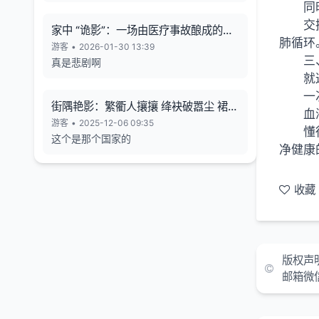
同
交
家中 “诡影”：一场由医疗事故酿成的悲
肺循环
剧
游客
•
2026-01-30 13:39
三
真是悲剧啊
就
一
街隅艳影：繁衢人攘攘 绛袂破嚣尘 裙束
血
霞裁色
游客
•
2025-12-06 09:35
懂
这个是那个国家的
净健康
收藏
版权声
邮箱微