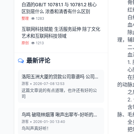
骨
白酒的GB/T 10781.1 与 10781.2 核心
红
区别是什么 浓香和清香有什么区别
白
整理
1283
血
互联网科技赋能 生活服务延伸 除了文化
除
艺术和互联网科技领域
理，辅
原创
1213
二
血
最新评论
1
心
洛阳五洲大厦的贷款公司靠谱吗 公司利
在
润从哪来 有无风险
游客
•
2026-07-08 12:53
的动脉
这篇文章说的有点道理，也许还有好的公
之
司
2
含
脉、毛
鸟鸣 破晓林烟薄 啾声出翠岑-好听的鸟
鸣声
全
游客
•
2026-01-30 13:40
鸟叫声真好听！
把