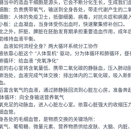
髓当中的造血干细胞是源头，它会不断分化生长，生成我们
细胞：负责携带氧气，输送到全身各处，带走代谢产生的二
细胞：人体的免疫卫士，抵御细菌、病毒，对抗炎症和病菌
小板：止血凝血，当身体受伤出血时，快速聚集修补创口。
此之外，肝脏、脾脏在胚胎发育期承担重要造血作用，成年
助维持血液平衡。
、血液如何流经全身？两大循环系统分工协作
液依靠心脏这个 “人体泵机” 驱动，分为体循环和肺循环，
. 肺循环：给血液 “充氧净化”
脏的右心室将含氧量低、携带二氧化碳的静脉血，压入肺动
肺泡处，血液完成气体交换：排出体内的二氧化碳，吸入新
血。
后富含氧气的血液，通过肺静脉回流到心脏左心房，准备奔
. 体循环：向全身输送营养氧气
氧充足的动脉血，进入心脏左心室。依靠心脏强大的收缩压
细血管。
身各处的毛细血管，是物质交换的关键场所：
氧气、葡萄糖、微量元素、营养物质供给皮肤、大脑、内脏