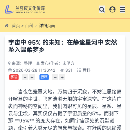
首页
>
百科
详细页面
宇宙中 95% 的未知：在静谧星河中 安然
坠入温柔梦乡
来源：整理
发布/作者：宋明方
2026-03-28 11:36:42
331
百科
−
+
−
+
字号
行距
当夜色笼罩大地，万物归于沉寂，不妨让思绪离
开喧嚣的尘世，飞向浩瀚无垠的宇宙深空。在这片广
袤而神秘的空间里，我们肉眼可见的星辰、星系、星
云与尘埃，其实仅仅占据了宇宙质量的5%。而剩下
那 **95%** 的庞大存在，如同宇宙深处的沉默谜
题，牵引着人类无尽的想象与探索。在舒缓的思绪漫