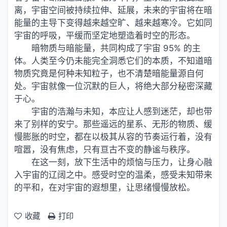
离，宇宙空间被持续拉伸、延展，未来的宇宙将在暗
能量的主导下变得越来越空旷、越来越寒冷。它如同
宇宙的呼吸，平缓而坚定地塑造着时空的形态。
暗物质与暗能量，共同构成了宇宙 95% 的主
体。人类至今仍未能完全洞悉它们的本质，不知道暗
物质究竟是何种未知粒子，也不清楚暗能量源自何
处。宇宙就像一位沉默的巨人，将绝大部分秘密深藏
于心。
宇宙的浩瀚与未知，本应让人感到迷茫，却也带
来了别样的安宁。那些遥远的星系、无形的物质、缓
慢膨胀的时空，都在以极其从容的节奏运行着，没有
喧嚣，没有焦虑，只有亘古不变的静谧与秩序。
在这一刻，放下生活中的烦恼与压力，让身心融
入宇宙的辽阔之中。感受时空的温柔，感受未知带来
的平和，在对宇宙的遐想里，让思绪慢慢放松。
收藏
打印