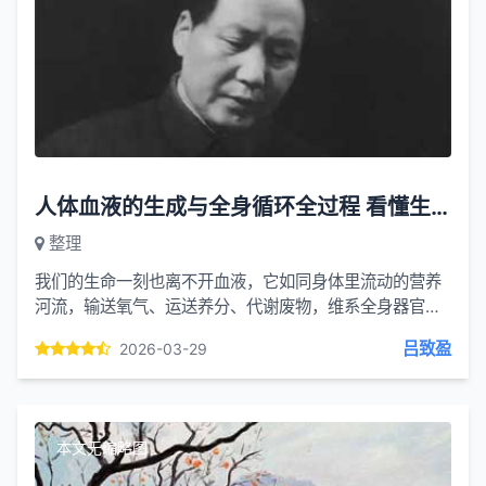
人体血液的生成与全身循环全过程 看懂生命的供养之道
整理
我们的生命一刻也离不开血液，它如同身体里流动的营养
河流，输送氧气、运送养分、代谢废物，维系全身器官正
常运转。很多人并不清楚，血液从哪里生成，又是如何奔
吕致盈
2026-03-29
流全身、周而...
本文无缩略图