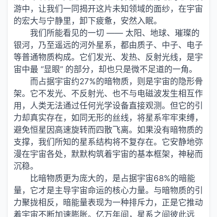
游中，让我们一同揭开这片未知领域的面纱，在宇宙
的宏大与宁静里，卸下疲惫，安然入眠。
我们所能看见的一切 —— 太阳、地球、璀璨的
银河，乃至遥远的河外星系，都由质子、中子、电子
等普通物质构成。它们发光、发热、反射光线，是宇
宙中最 “显眼” 的部分，却也只是微不足道的一角。
而占据宇宙约27%的暗物质，则是宇宙的隐形骨
架。它不发光、不反射光、也不与电磁波发生相互作
用，人类无法通过任何光学设备直接观测。但它的引
力却真实存在，如同无形的丝线，将星系牢牢束缚，
避免恒星因高速旋转而四散飞离。如果没有暗物质的
支撑，我们所知的星系结构将不复存在。它安静地弥
漫在宇宙各处，默默构筑着宇宙的基本框架，神秘而
沉稳。
比暗物质更为庞大的，是占据宇宙68%的暗能
量，它才是主导宇宙命运的核心力量。与暗物质的引
力聚拢相反，暗能量表现为一种排斥力，正是它推动
着宇宙不断加速膨胀。亿万年间，星系之间彼此远