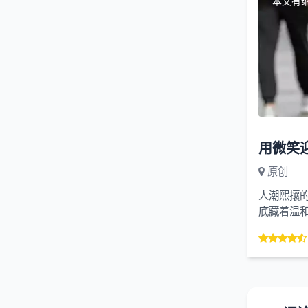
本文有
原创
人潮熙攘
底藏着温
展大方，没