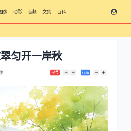
图像
动影
音频
文集
百科
总览
软翠匀开一岸秋
−
+
−
+
像
字号
行距