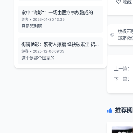
收藏
家中 “诡影”：一场由医疗事故酿成的悲
剧
游客
•
2026-01-30 13:39
真是悲剧啊
版权声
邮箱微
街隅艳影：繁衢人攘攘 绛袂破嚣尘 裙束
霞裁色
游客
•
2025-12-06 09:35
这个是那个国家的
上一篇：
下一篇：
推荐阅