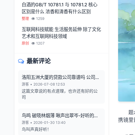
白酒的GB/T 10781.1 与 10781.2 核心
区别是什么 浓香和清香有什么区别
整理
1259
互联网科技赋能 生活服务延伸 除了文化
艺术和互联网科技领域
原创
1207
最新评论
洛阳五洲大厦的贷款公司靠谱吗 公司利
润从哪来 有无风险
游客
•
2026-07-08 12:53
这篇文章说的有点道理，也许还有好的公
司
题
鸟鸣 破晓林烟薄 啾声出翠岑-好听的鸟
携镜里
鸣声
游客
•
2026-01-30 13:40
鸟叫声真好听！