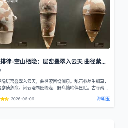
文无缩略图
七言排律-空山栖隐：层峦叠翠入云天 曲径萦回绕涧泉
理
栖隐层峦叠翠入云天，曲径萦回绕涧泉。乱石参差生细草，
偃蹇倚危巅。闲云漫卷随峰走，野鸟慵啼伴昼眠。古寺疏钟
霭，荒溪冷石漱流年。樵翁负薪穿竹去，渔叟垂纶傍...
孙明玉
2026-06-06