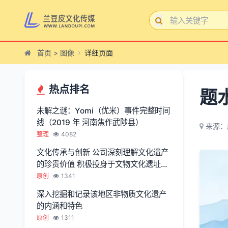
首页
>
图像
详细页面
热点排名
题
未解之谜：Yomi（优米）事件完整时间
线（2019 年 河南焦作武陟县）
来源：
整理
4082
文化传承与创新 公司深刻理解文化遗产
的珍贵价值 积极投身于文物文化遗址保
护服务
原创
1341
深入挖掘和记录该地区非物质文化遗产
的内涵和特色
原创
1311