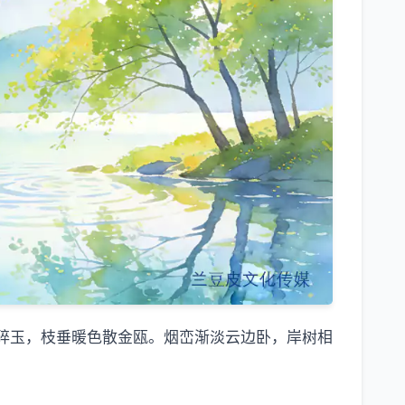
碎玉，枝垂暖色散金瓯。烟峦渐淡云边卧，岸树相