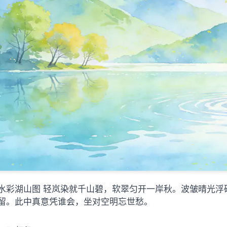
水彩湖山图 轻岚染就千山碧，软翠匀开一岸秋。波皱晴光浮
留。此中真意凭谁会，坐对空明忘世愁。