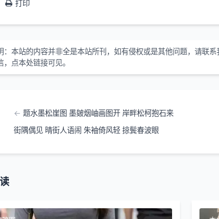
打印
明：
本站的内容并非全是本站所刊，如有侵权或是其他问题，请联系
信，点本处链接可见。
题水墨松崖图 墨皴烟岫画图开 岸畔松柯抱石来
街隅偶见 晴街人语闹 朱袖倚风轻 掠鬓春波眼
读