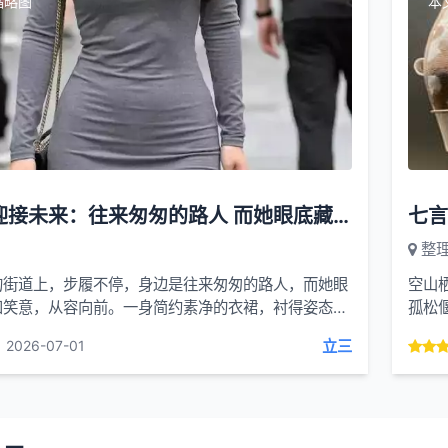
缩略图
本
用微笑迎接未来：往来匆匆的路人 而她眼底藏着温和笑意
整
的街道上，步履不停，身边是往来匆匆的路人，而她眼
空山
和笑意，从容向前。一身简约素净的衣裙，衬得姿态舒
孤松
有焦躁，没有彷徨，只用一抹从容浅笑，直面...
沉雾
立三
2026-07-01