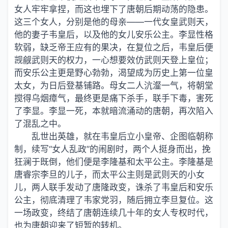
女人牢牢拿捏，而这也埋下了唐朝后期动荡的隐患。
这三个女人，分别是他的母亲——一代女皇武则天，
他的妻子韦皇后，以及他的女儿安乐公主。李显性格
软弱，缺乏帝王应有的果决，在复位之后，韦皇后便
觊觎武则天的权力，一心想要效仿武则天登上皇位；
而安乐公主更是野心勃勃，渴望成为历史上第一位皇
太女，为日后登基铺路。母女二人沆瀣一气，将朝堂
搅得乌烟瘴气，最终更是痛下杀手，联手下毒，害死
了李显。李显一死，本就暗流涌动的唐朝，再次陷入
了混乱之中。
乱世出英雄，就在韦皇后立小皇帝、企图临朝称
制，续写“女人乱政”的闹剧时，两个人挺身而出，挽
狂澜于既倒，他们便是李隆基和太平公主。李隆基是
唐睿宗李旦的儿子，而太平公主则是武则天的小女
儿，两人联手发动了唐隆政变，诛杀了韦皇后和安乐
公主，彻底清理了韦家党羽，随后拥立李旦复位。这
一场政变，终结了唐朝连续几十年的女人专权时代，
也为唐朝迎来了短暂的转机。