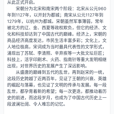
从此正式开启。
宋朝分为北宋和南宋两个阶段：北宋从公元960
年到1127年，以开封为都城；南宋从公元1127年到
1279年，以杭州为都城。宋朝虽然军事薄弱，常年
被北方的辽、金、西夏等政权欺负，但它的经济、文
化和科技却达到了中国古代的巅峰。经济上，宋朝的
商品经济高度发达，市民生活丰富多彩；文化上，文
人地位极高，宋词成为当时最具代表性的文学形式，
涌现出了苏轼、李清照、辛弃疾等一大批文坛巨匠；
科技上，活字印刷术、火药、指南针等重大发明相继
出现，对世界历史的发展产生了深远影响。
从盛唐的巅峰到五代的乱世，再到赵宋的一统，
这段历史跨越了近两百年，见证了王朝的兴衰、英雄
的崛起与落幕，也见证了文明的传承与发展。每一段
乱世，都孕育着新的希望；每一次更迭，都推动着历
史的前进，而这段岁月，也成为了中国古代历史上一
段波澜壮阔、令人难忘的记忆。