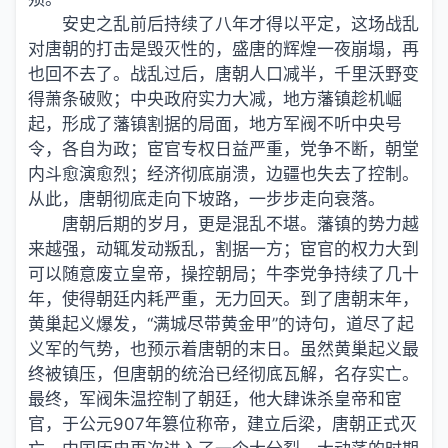
安史之乱前后持续了八年才得以平定，这场战乱
对唐朝的打击是毁灭性的，盛唐的辉煌一夜崩塌，再
也回不去了。战乱过后，唐朝人口减半，千里沃野变
得萧条破败；中央政府实力大减，地方藩镇趁机崛
起，形成了藩镇割据的局面，地方军阀不听中央号
令，各自为政；宦官专权日益严重，党争不断，朝堂
内斗愈演愈烈；经济彻底崩溃，边疆也失去了控制。
从此，唐朝彻底走向下坡路，一步步走向衰落。
唐朝后期的岁月，更是混乱不堪。藩镇的势力越
来越强，动辄发动叛乱，割据一方；宦官的权力大到
可以随意废立皇帝，操控朝局；牛李党争持续了几十
年，使得朝廷内耗严重，无力回天。到了唐朝末年，
黄巢起义爆发，“满城尽带黄金甲”的诗句，道尽了起
义军的气势，也预示着唐朝的末日。虽然黄巢起义最
终被镇压，但唐朝的统治已经彻底瓦解，名存实亡。
最终，军阀朱温控制了朝廷，他大肆诛杀皇帝和宦
官，于公元907年篡位称帝，建立后梁，唐朝正式灭