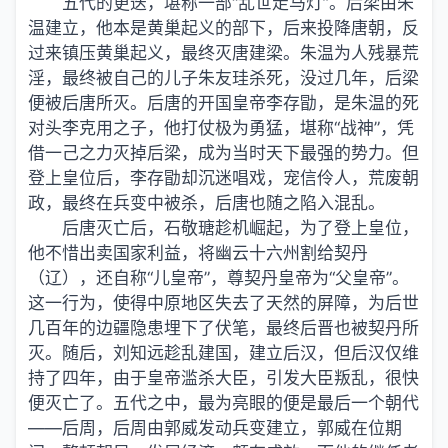
五代的更迭，堪称一部“乱世走马灯”。后梁由朱
温建立，他本是黄巢起义的部下，后来投降唐朝，反
过来镇压黄巢起义，最终灭唐建梁。朱温为人残暴荒
淫，最终被自己的儿子朱友珪杀死，没过几年，后梁
便被后唐所灭。后唐的开国皇帝李存勖，是朱温的死
对头李克用之子，他打仗极为勇猛，堪称“战神”，凭
借一己之力灭掉后梁，成为当时天下最强的势力。但
登上皇位后，李存勖却沉迷唱戏，宠信伶人，荒废朝
政，最终在兵变中被杀，后唐也随之陷入混乱。
后唐灭亡后，石敬瑭趁机崛起，为了登上皇位，
他不惜出卖国家利益，将幽云十六州割给契丹
（辽），还自称“儿皇帝”，尊契丹皇帝为“父皇帝”。
这一行为，使得中原地区失去了天然的屏障，为后世
几百年的边疆隐患埋下了伏笔，最终后晋也被契丹所
灭。随后，刘知远趁乱建国，建立后汉，但后汉仅维
持了四年，由于皇帝滥杀大臣，引发大臣叛乱，很快
便灭亡了。五代之中，最为亮眼的便是最后一个朝代
——后周，后周由郭威发动兵变建立，郭威在位期