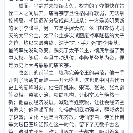
然而，平静并未持续太久，权力的争夺很快在姑
侄二人之间展开。唐睿宗李旦性格同样软弱，无法掌
控朝局，朝廷逐渐分裂成两大派系：一方是英明果断
的太子李隆基，另一方是手握大权、依旧想效仿武则
天的太平公主。太平公主多次试图废掉李隆基的太子
之位，均以失败告终。深谙“先下手为强”的李隆基，
最终率先发动政变，赐死了太平公主，彻底掌握了朝
中大权。随后，李旦主动退位，李隆基登基为帝，便
是历史上大名鼎鼎的唐玄宗。
唐玄宗的前半生，堪称完美帝王的典范，他一手
开创了唐朝的巅峰——开元盛世，这也是中国古代历
史上的巅峰时刻。他任用姚崇、宋璟、张说、张九龄
等贤相，整顿吏治、精简机构，让朝堂风气焕然一
新；他重视经济发展，减轻百姓赋税，让社会经济空
前繁荣；他整顿军务，使得唐朝武功强盛，疆域达到
了极盛；文化上更是百花齐放，诗仙李白、诗圣杜甫
等文坛巨匠均活跃在这一时代，留下了无数千古名
篇。彼时的长安，作为世界第一大都市，吸引着各国