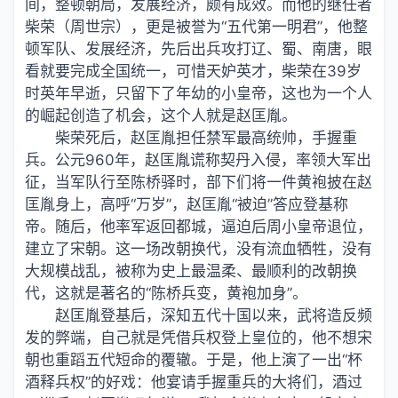
间，整顿朝局，发展经济，颇有成效。而他的继任者
柴荣（周世宗），更是被誉为“五代第一明君”，他整
顿军队、发展经济，先后出兵攻打辽、蜀、南唐，眼
看就要完成全国统一，可惜天妒英才，柴荣在39岁
时英年早逝，只留下了年幼的小皇帝，这也为一个人
的崛起创造了机会，这个人就是赵匡胤。
柴荣死后，赵匡胤担任禁军最高统帅，手握重
兵。公元960年，赵匡胤谎称契丹入侵，率领大军出
征，当军队行至陈桥驿时，部下们将一件黄袍披在赵
匡胤身上，高呼“万岁”，赵匡胤“被迫”答应登基称
帝。随后，他率军返回都城，逼迫后周小皇帝退位，
建立了宋朝。这一场改朝换代，没有流血牺牲，没有
大规模战乱，被称为史上最温柔、最顺利的改朝换
代，这就是著名的“陈桥兵变，黄袍加身”。
赵匡胤登基后，深知五代十国以来，武将造反频
发的弊端，自己就是凭借兵权登上皇位的，他不想宋
朝也重蹈五代短命的覆辙。于是，他上演了一出“杯
酒释兵权”的好戏：他宴请手握重兵的大将们，酒过