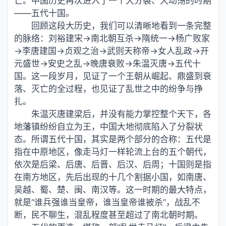
亡。中国历史再次进入了一个大分裂、大动荡的时期
——五代十国。
回顾这段大历史，我们可以清晰地看到一条完整
的脉络：刘裕建宋→南北朝互杀→隋统一→杨广败家
→李唐建国→贞观之治→武则天称帝→女人乱政→开
元盛世→安史之乱→晚唐衰败→朱温灭唐→五代十
国。这一段岁月，见证了一个王朝从崛起、鼎盛到衰
落、灭亡的全过程，也见证了乱世之中的纷争与挣
扎。
朱温灭唐建梁后，并没有能力掌控整个天下，各
地藩镇纷纷自立为王，中国大地彻底陷入了分裂状
态。所谓五代十国，其实是两个部分的合称：五代是
指在中原地区，像走马灯一样轮流上台的五个朝代，
依次是后梁、后唐、后晋、后汉、后周；十国则是指
在南方地区，先后出现的十几个割据小国，如南唐、
吴越、蜀、楚、闽、南汉等。这一时期的最大特点，
就是“谁兵强谁当皇帝，谁当皇帝谁被杀”，战乱不
断，民不聊生，混乱程度甚至超过了南北朝时期。