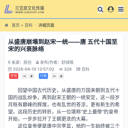
首页
>
百科
详细页面
从盛唐崩塌到赵宋一统——唐 五代十国至
宋的兴衰脉络
来源：原创
发布/作者：舒绿珮
2026-04-10 13:57:02
326
百科
−
+
−
+
字号
行距
回望中国古代历史，从盛唐的万国来朝到五代十
国的战乱纷争，再到赵宋王朝的一统安定，这一段岁
月既有巅峰的辉煌，也有乱世的苍凉，更有新生的希
望。这段历史的转折，从一位堪称“史上最惨”的皇帝
开始，一步步拉开了王朝更迭的大幕。
这位皇帝便是唐中宗李显，他的一生始终被三个