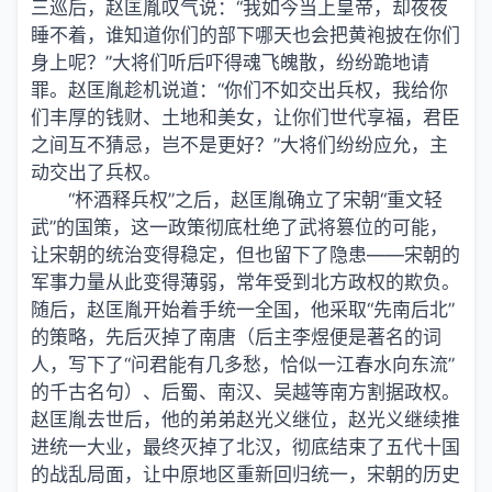
三巡后，赵匡胤叹气说：“我如今当上皇帝，却夜夜
睡不着，谁知道你们的部下哪天也会把黄袍披在你们
身上呢？”大将们听后吓得魂飞魄散，纷纷跪地请
罪。赵匡胤趁机说道：“你们不如交出兵权，我给你
们丰厚的钱财、土地和美女，让你们世代享福，君臣
之间互不猜忌，岂不是更好？”大将们纷纷应允，主
动交出了兵权。
“杯酒释兵权”之后，赵匡胤确立了宋朝“重文轻
武”的国策，这一政策彻底杜绝了武将篡位的可能，
让宋朝的统治变得稳定，但也留下了隐患——宋朝的
军事力量从此变得薄弱，常年受到北方政权的欺负。
随后，赵匡胤开始着手统一全国，他采取“先南后北”
的策略，先后灭掉了南唐（后主李煜便是著名的词
人，写下了“问君能有几多愁，恰似一江春水向东流”
的千古名句）、后蜀、南汉、吴越等南方割据政权。
赵匡胤去世后，他的弟弟赵光义继位，赵光义继续推
进统一大业，最终灭掉了北汉，彻底结束了五代十国
的战乱局面，让中原地区重新回归统一，宋朝的历史