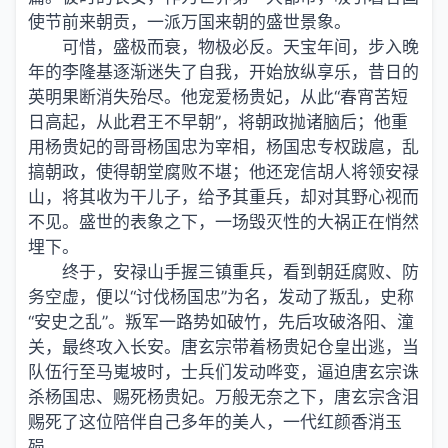
使节前来朝贡，一派万国来朝的盛世景象。
可惜，盛极而衰，物极必反。天宝年间，步入晚
年的李隆基逐渐迷失了自我，开始放纵享乐，昔日的
英明果断消失殆尽。他宠爱杨贵妃，从此“春宵苦短
日高起，从此君王不早朝”，将朝政抛诸脑后；他重
用杨贵妃的哥哥杨国忠为宰相，杨国忠专权跋扈，乱
搞朝政，使得朝堂腐败不堪；他还宠信胡人将领安禄
山，将其收为干儿子，给予其重兵，却对其野心视而
不见。盛世的表象之下，一场毁灭性的大祸正在悄然
埋下。
终于，安禄山手握三镇重兵，看到朝廷腐败、防
务空虚，便以“讨伐杨国忠”为名，发动了叛乱，史称
“安史之乱”。叛军一路势如破竹，先后攻破洛阳、潼
关，最终攻入长安。唐玄宗带着杨贵妃仓皇出逃，当
队伍行至马嵬坡时，士兵们发动哗变，逼迫唐玄宗诛
杀杨国忠、赐死杨贵妃。万般无奈之下，唐玄宗含泪
赐死了这位陪伴自己多年的美人，一代红颜香消玉
殒。