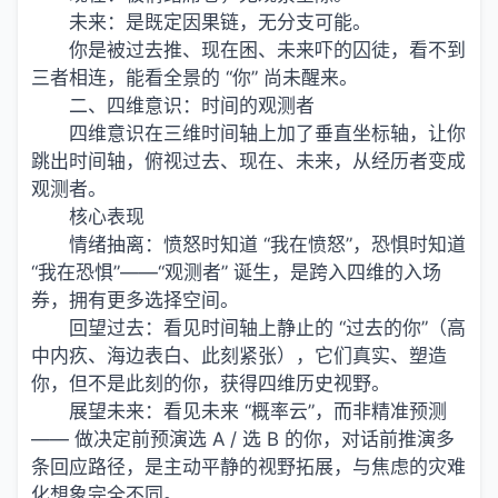
未来：是既定因果链，无分支可能。
你是被过去推、现在困、未来吓的囚徒，看不到
三者相连，能看全景的 “你” 尚未醒来。
二、四维意识：时间的观测者
四维意识在三维时间轴上加了垂直坐标轴，让你
跳出时间轴，俯视过去、现在、未来，从经历者变成
观测者。
核心表现
情绪抽离：愤怒时知道 “我在愤怒”，恐惧时知道
“我在恐惧”——“观测者” 诞生，是跨入四维的入场
券，拥有更多选择空间。
回望过去：看见时间轴上静止的 “过去的你”（高
中内疚、海边表白、此刻紧张），它们真实、塑造
你，但不是此刻的你，获得四维历史视野。
展望未来：看见未来 “概率云”，而非精准预测
—— 做决定前预演选 A / 选 B 的你，对话前推演多
条回应路径，是主动平静的视野拓展，与焦虑的灾难
化想象完全不同。