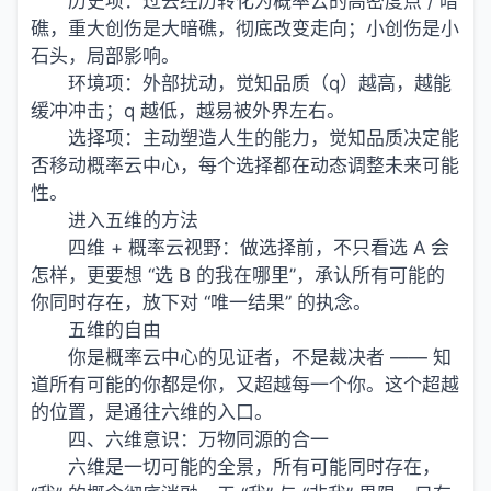
历史项：过去经历转化为概率云的高密度点 / 暗
礁，重大创伤是大暗礁，彻底改变走向；小创伤是小
石头，局部影响。
环境项：外部扰动，觉知品质（q）越高，越能
缓冲冲击；q 越低，越易被外界左右。
选择项：主动塑造人生的能力，觉知品质决定能
否移动概率云中心，每个选择都在动态调整未来可能
性。
进入五维的方法
四维 + 概率云视野：做选择前，不只看选 A 会
怎样，更要想 “选 B 的我在哪里”，承认所有可能的
你同时存在，放下对 “唯一结果” 的执念。
五维的自由
你是概率云中心的见证者，不是裁决者 —— 知
道所有可能的你都是你，又超越每一个你。这个超越
的位置，是通往六维的入口。
四、六维意识：万物同源的合一
六维是一切可能的全景，所有可能同时存在，