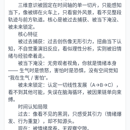
三维意识被固定在时间轴的单一切片，只能感知
当下，像被绑在火车上，只看窗外风景，看不见整段
轨迹与前方轨道。核心是被过去捕获、被当下淹没、
被未来锁定。
核心特征
被过去捕获：过去创伤像无形引力，扭曲当下认
知，不自觉重演旧反应，看似理性分析，实则被旧情
绪与经验牵着走。
被当下淹没：无旁观者视角，你就是情绪本身
—— 生气时是愤怒，害怕时是恐惧，没有空间觉知
“我在生气 / 害怕”。
被未来锁定：认定一切线性发展（A→B→C），
看不到其他可能，失误在脑海循环，被因果链单向束
缚。
时间认知局限
过去：像看不见的黑洞，只感受其引力（情绪爆
发、行为重复），却不知源头。
现在：被情绪席卷，无观察空隙。