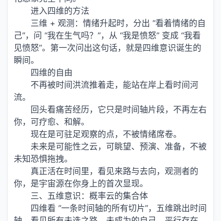
进入四维的方法
三维 + 观测：情绪升起时，分出 “看着情绪的自
己”，问 “我在生气吗？”，从 “我是愤怒” 变成 “我看
见愤怒”。第一次问出这句话，就是四维意识诞生的
瞬间。
四维的自由
不再被时间洪流推着走，能站在岸上看时间河
流。
回头看痛苦经历，它只是时间轴片段，不再左右
你，可疗愈、和解。
现在是可驻足观察的点，不被情绪席卷。
未来是可能性之云，可眺望、预演、准备，不被
未知恐惧拖拽。
真正活在时间里，看见来路与去向，观测者的
你，是宇宙源在你身上的首次显现。
三、五维意识：概率云的集合体
四维看 “一条时间轴的所有切片”，五维跳出时间
轴，看见所有未选之路、未成为的自己，平行存在。