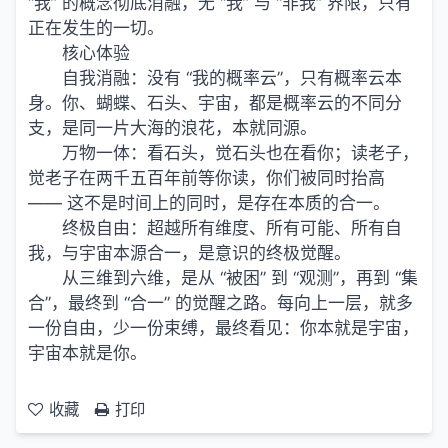
“我” 的概念彻底消融，无 “我” 与 “非我” 界限，只有
正在发生的一切。
核心体验
自我消融：没有 “我的概率云”，只有概率云本
身。你、蝴蝶、石头、宇宙，都是概率云的不同分
支，是同一片大海的浪花，本就同源。
万物一体：看石头，觉石头也在看你；读老子，
觉老子在两千五百年前等你读，你们被同时抬高
—— 这不是时间上的同时，是存在本质的合一。
终极自由：超越所有维度、所有可能、所有自
我，与宇宙本源合一，是意识的终极觉醒。
从三维到六维，是从 “被困” 到 “观测”，再到 “集
合”，最终到 “合一” 的觉醒之路。每向上一层，就多
一份自由，少一份束缚，最终看见：你本就是宇宙，
宇宙本就是你。
收藏
打印