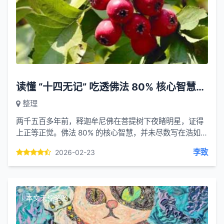
读懂 “十四无记” 吃透佛法 80% 核心智慧：佛陀不答之答的终极慈悲
整理
两千五百多年前，释迦牟尼佛在菩提树下夜睹明星，证得
上正等正觉。佛法 80% 的核心智慧，并未尽数写在浩如烟
海的经典中，反而藏在佛陀一辈子始终不肯正面回答的 14
李致
2026-02-23
个问题...
本文无缩略图