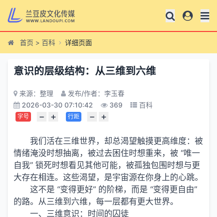
首页
>
百科
详细页面
意识的层级结构：从三维到六维
来源：整理
发布/作者：李玉春
2026-03-30 07:10:42
369
百科
−
+
−
+
字号
行距
我们活在三维世界，却总渴望触摸更高维度：被
情绪淹没时想抽离，被过去困住时想重来，被 “唯一
自我” 锁死时想看见其他可能，被孤独包围时想与更
大存在相连。这些渴望，是宇宙源在你身上的心跳。
这不是 “变得更好” 的阶梯，而是 “变得更自由”
的路。从三维到六维，每一层都有更大世界。
一、三维意识：时间的囚徒