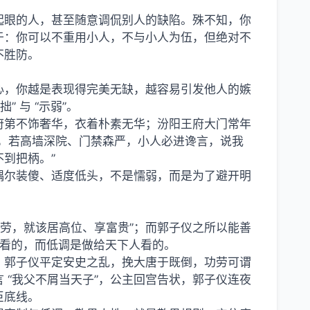
起眼的人，甚至随意调侃别人的缺陷。殊不知，你
慧在于：你可以不重用小人，不与小人为伍，但绝对不
不胜防。
心，你越是表现得完美无缺，越容易引发他人的嫉
 与 “示弱”。
府第不饰奢华，衣着朴素无华；汾阳王府大门常年
，若高墙深院、门禁森严，小人必进谗言，说我
到把柄。”
偶尔装傻、适度低头，不是懦弱，而是为了避开明
功劳，就该居高位、享富贵”；而郭子仪之所以能善
帝看的，而低调是做给天下人看的。
。郭子仪平定安史之乱，挽大唐于既倒，功劳可谓
 “我父不屑当天子”，公主回宫告状，郭子仪连夜
臣底线。