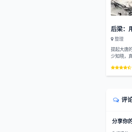
整理
提起大唐
少知晓，
低估的后梁
评
分享你