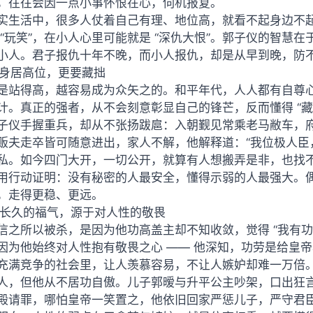
，往往会因一点小事怀恨在心，伺机报复。
实生活中，很多人仗着自己有理、地位高，就看不起身边不
 “玩笑”，在小人心里可能就是 “深仇大恨”。郭子仪的智
小人。君子报仇十年不晚，而小人报仇，却是从早到晚，防
. 身居高位，更要藏拙
是站得高，越容易成为众矢之的。和平年代，人人都有自尊
计。真正的强者，从不会刻意彰显自己的锋芒，反而懂得 “藏拙”
子仪手握重兵，却从不张扬跋扈：入朝觐见常乘老马敝车，
贩夫走卒皆可随意进出，家人不解，他解释道：“我位极人臣
私。如今四门大开，一切公开，就算有人想搬弄是非，也找不
用行动证明：没有秘密的人最安全，懂得示弱的人最强大。
，走得更稳、更远。
. 长久的福气，源于对人性的敬畏
信之所以被杀，是因为他功高盖主却不知收敛，觉得 “我有
因为他始终对人性抱有敬畏之心 —— 他深知，功劳是给皇
充满竞争的社会里，让人羡慕容易，不让人嫉妒却难一万倍
人，但他从不居功自傲。儿子郭暧与升平公主吵架，口出狂言
殿请罪，哪怕皇帝一笑置之，他依旧回家严惩儿子，严守君