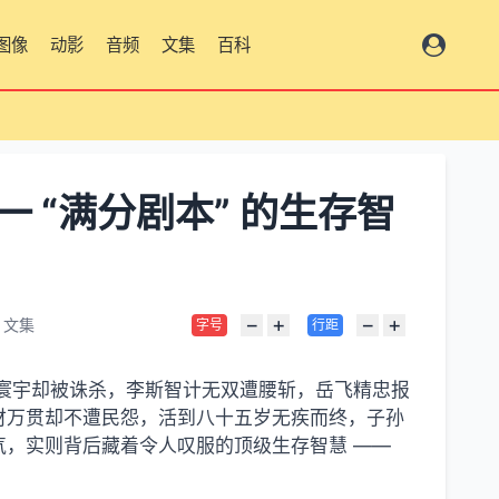
图像
动影
音频
文集
百科
总览
 “满分剧本” 的生存智
−
+
−
+
文集
字号
行距
盖寰宇却被诛杀，李斯智计无双遭腰斩，岳飞精忠报
财万贯却不遭民怨，活到八十五岁无疾而终，子孙
气，实则背后藏着令人叹服的顶级生存智慧 ——