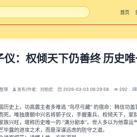
首页
子仪：权倾天下仍善终 历史唯一
整理
发布/作者：刘柏宏
2026-03-03 08:29:58
292
国历史上，功高震主者多难逃 “鸟尽弓藏” 的宿命：韩信功
而死。唯独唐朝中兴名将郭子仪，手握重兵、权倾天下，家
家族兴旺，堪称历史唯一的 “满分剧本”。世人多以为他靠运
芒毕露的进攻之术，而是深谋远虑的防守之道。