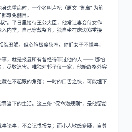
患重病时，一个名叫卢杞（原文 “鲁启” 为笔
了都难免侧目。
皇叔”。平日里接待王公大臣，他常让妻妾侍女作
躲入内堂，自己穿戴整齐，独自坐在床边郑重接
相貌丑陋，但心胸极度狭窄。你们女子不懂事，
事，就是报复所有曾经得罪过他的人 —— 哪怕
名，尽数迫害。唯独对郭子仪一家，他始终格外客
往藏在不起眼的角落；一时的口舌之快，可能埋下
导当下的生活。这三条 “保命潜规则”，是他留给
就事论事，不会记恨报复；而小人敏感多疑，自尊