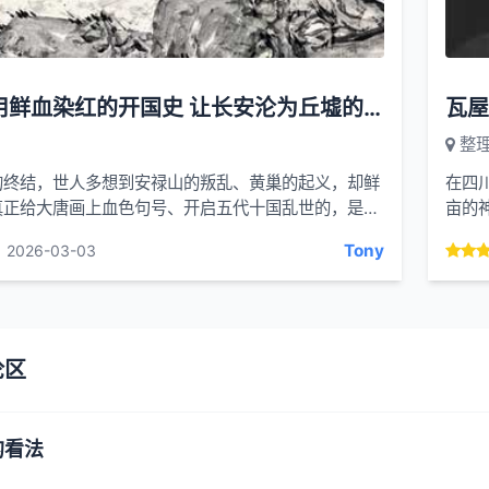
后梁：用鲜血染红的开国史 让长安沦为丘墟的暴力时代
整
的终结，世人多想到安禄山的叛乱、黄巢的起义，却鲜
在四
真正给大唐画上血色句号、开启五代十国乱世的，是被
亩的
。这个仅存在 16 年的政权，并非简单的政...
自明
Tony
2026-03-03
论区
的看法