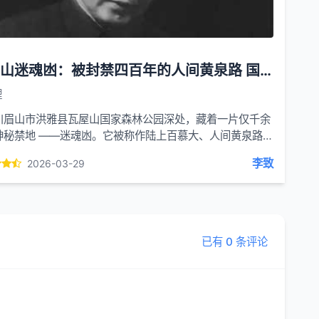
瓦屋山迷魂凼：被封禁四百年的人间黄泉路 国内最恐怖的死亡黑洞
理
川眉山市洪雅县瓦屋山国家森林公园深处，藏着一片仅千余
神秘禁地 ——迷魂凼。它被称作陆上百慕大、人间黄泉路，
朝万历年间起便被官方封禁，至今已超四百年，是...
李致
2026-03-29
已有 0 条评论