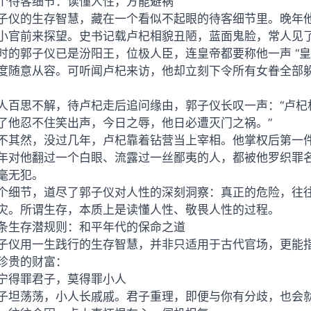
个待客细节：读懂人性，方能避祸
子仪的生存智慧，藏在一个看似不起眼的待客细节里。晚年他身
小官前来探望。史书记载卢杞相貌丑陋，蓝面鬼脸，常人见
时的郭子仪已是汾阳王，位极人臣，连皇帝都要称他一声 “
度随意从容。可听闻卢杞来访，他却立刻下令所有女眷全部
人百思不解，待卢杞走后追问缘由，郭子仪长叹一声：“卢杞
了他忍不住笑出声，今日之辱，他日必遭灭门之祸。”
不其然，没过几年，卢杞靠着钻营当上宰相。他掌权后第一件
年对他翻过一个白眼、流露过一丝鄙夷的人，都被他罗织罪
毫无犯。
个细节，道尽了郭子仪对人性的深刻洞察：真正的危险，往
灾。所谓生存，本质上是读懂人性、敬畏人性的过程。
条生存潜规则：和平年代的保命之道
子仪用一生践行的生存智慧，并非只适用于古代官场，更能指
珍贵的财富：
. 宁得罪君子，莫得罪小人
子坦荡荡，小人长戚戚。君子重理，即便与你有分歧，也会