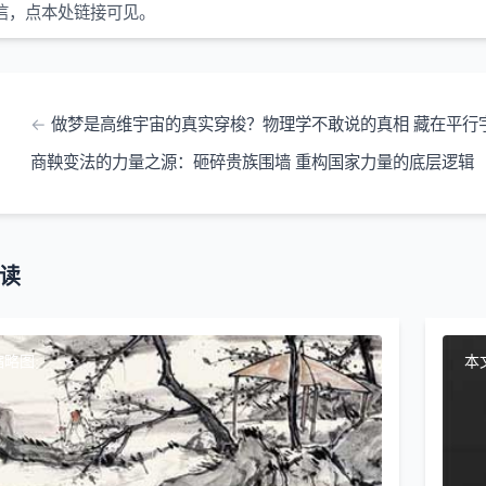
信，点本处链接可见。
做梦是高维宇宙的真实穿梭？物理学不敢说的真相 藏在平行
商鞅变法的力量之源：砸碎贵族围墙 重构国家力量的底层逻辑
读
缩略图
本