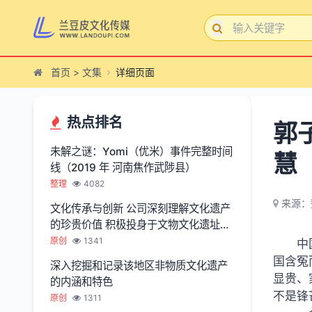
首页
>
文集
详细页面
热点排名
郭
未解之谜：Yomi（优米）事件完整时间
慧
线（2019 年 河南焦作武陟县）
整理
4082
来源：
文化传承与创新 公司深刻理解文化遗产
的珍贵价值 积极投身于文物文化遗址保
护服务
原创
1341
中
国含冤
深入挖掘和记录该地区非物质文化遗产
显贵、
的内涵和特色
不是锋
原创
1311