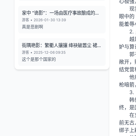
心极强
现
家中 “诡影”：一场由医疗事故酿成的悲
眼中的
剧
游客
•
2026-01-30 13:39
能羞辱
真是悲剧啊
2
越
街隅艳影：繁衢人攘攘 绛袂破嚣尘 裙束
妒与算
霞裁色
游客
•
2025-12-06 09:35
郭
这个是那个国家的
敞开，
结党营
他
枪暗箭
3
韩
终，是
在
前无古
绑子上