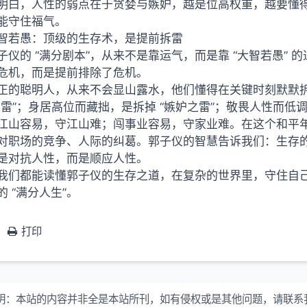
明白，人性的弱点在于贪婪与嫉妒，越是位高权重，越要懂
能守住福气。
智若愚：顶级的生存术，是提前拆雷
子仪的 “满分剧本”，从来不是靠运气，而是靠 “大智若愚”
危机，而是提前排除了危机。
正的聪明人，从来不会显山露水，他们懂得在关键时刻默默拆掉
之雷”；身居高位而藏拙，是拆掉 “嫉妒之雷”；敬畏人性而低调
江山容易，守江山难；闯事业容易，守家业难。在这个和平
对职场的竞争、人际的纠葛。郭子仪的智慧告诉我们：生存
是对抗人性，而是顺应人性。
我们都能读懂郭子仪的生存之道，在复杂的世界里，守住自
的 “满分人生”。
打印
明：
本站的内容并非全是本站所刊，如有侵权或是其他问题，请联系