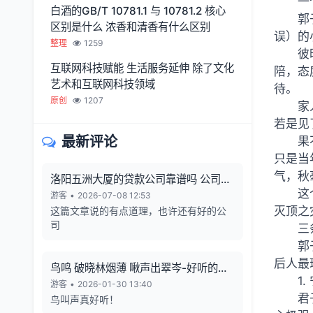
一
白酒的GB/T 10781.1 与 10781.2 核心
郭
区别是什么 浓香和清香有什么区别
误）的
整理
1259
彼
互联网科技赋能 生活服务延伸 除了文化
陪，态
艺术和互联网科技领域
待。
原创
1207
家
若是见
最新评论
果
只是当
气，秋
洛阳五洲大厦的贷款公司靠谱吗 公司利
这
润从哪来 有无风险
游客
•
2026-07-08 12:53
灭顶之
这篇文章说的有点道理，也许还有好的公
司
三
郭
后人最
鸟鸣 破晓林烟薄 啾声出翠岑-好听的鸟
1
鸣声
游客
•
2026-01-30 13:40
君
鸟叫声真好听！