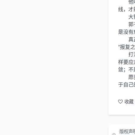
他
线，才
大
郭
是没有
真
“报复
打
样要应
敛；不
愿
于自己
收藏
版权声