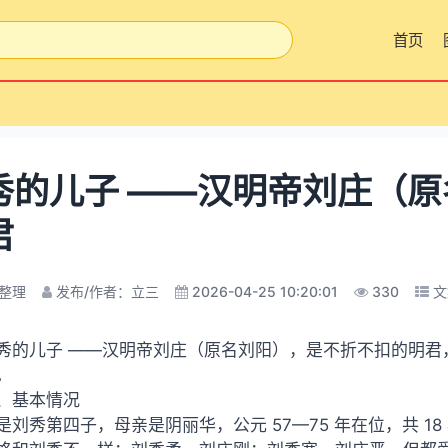
首页
秀的儿子 ——汉明帝刘庄（原
君
整理
发布/作者：立三
2026-04-25 10:20:01
330
文
秀的儿子 ——汉明帝刘庄（原名刘阳），是不折不扣的明君，
。
、基本情况
是刘秀第四子，母亲是阴丽华，公元 57—75 年在位，共 18