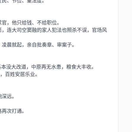
爱民、节俭、重法度。
求官，他只给钱、不给职位。
惩，连大司空窦融的家人犯法也照杀不误，官场风
睡、凌晨就起，亲自批奏章、审案子。
年基本没大改道，中原再无水患，粮食大丰收。
0 万，百姓安居乐业。
响深远。
路再次打通。