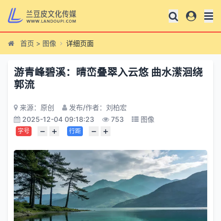
首页
>
图像
详细页面
游青峰碧溪：晴峦叠翠入云悠 曲水潆洄绕
郭流
来源：原创
发布/作者：刘柏宏
2025-12-04 09:18:23
753
图像
−
+
−
+
字号
行距