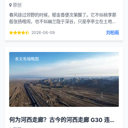
原创
春风掠过郊野的时候，郁金香便次第醒了。它不似桃李那
般张扬喧闹，也不似幽兰隐于深谷，只是亭亭立在土地之
上，以一柄青茎，托举着一盏盏玲珑花盏，安静又明艳。
刘柏雨
2026-06-09
世人唤它郁金...
本文有缩略图
何为河西走廊？古今的河西走廊 G30 连霍高速