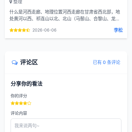
整理
什么是河西走廊、地理位置河西走廊在甘肃省西北部，地
处黄河以西、祁连山以北、北山（马鬃山、合黎山、龙首
山）以南的狭长平地。范围：武威、金昌、张掖、酒泉、
李松
2026-06-06
嘉峪关五个地...
评论区
已有 0 条评论
分享你的看法
你的评分
评论内容