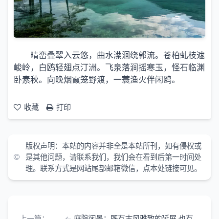
晴峦叠翠入云悠，曲水潆洄绕郭流。苍柏虬枝遮
峻岭，白鸥轻翅点汀洲。飞泉落涧摇寒玉，怪石临渊
卧素秋。向晚烟霞笼野渡，一蓑渔火伴闲鸥。
收藏
打印
版权声明：
本站的内容并非全是本站所刊，如有侵权或
是其他问题，请联系我们，我们会在看到后第一时间处
理。联系方式是网站尾部邮箱微信，点本处链接可见。
上一篇：
庭院闲景：既有古风雅致的延展 也有侧重心境的抒怀