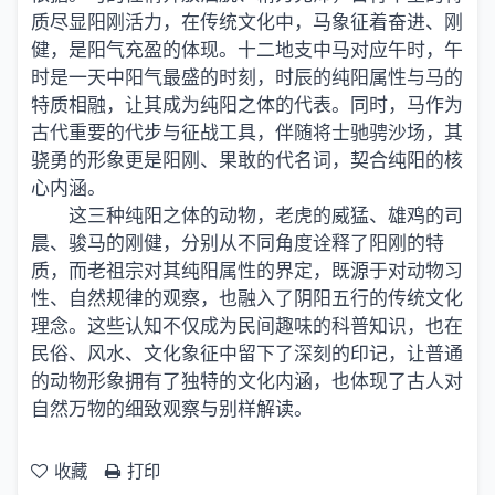
质尽显阳刚活力，在传统文化中，马象征着奋进、刚
健，是阳气充盈的体现。十二地支中马对应午时，午
时是一天中阳气最盛的时刻，时辰的纯阳属性与马的
特质相融，让其成为纯阳之体的代表。同时，马作为
古代重要的代步与征战工具，伴随将士驰骋沙场，其
骁勇的形象更是阳刚、果敢的代名词，契合纯阳的核
心内涵。
这三种纯阳之体的动物，老虎的威猛、雄鸡的司
晨、骏马的刚健，分别从不同角度诠释了阳刚的特
质，而老祖宗对其纯阳属性的界定，既源于对动物习
性、自然规律的观察，也融入了阴阳五行的传统文化
理念。这些认知不仅成为民间趣味的科普知识，也在
民俗、风水、文化象征中留下了深刻的印记，让普通
的动物形象拥有了独特的文化内涵，也体现了古人对
自然万物的细致观察与别样解读。
收藏
打印