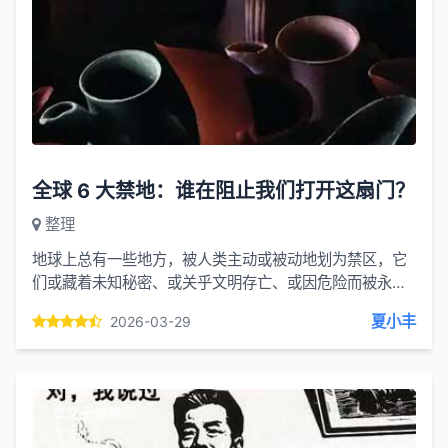
全球 6 大禁地：谁在阻止我们打开这扇门？
整理
地球上总有一些地方，被人类主动或被动地划为禁区，它
们或藏着未知秘密、或关乎文明存亡、或因危险而被永久
封闭。从外星疑云到原始部落，从千年帝陵到核辐射废
夏小丰
2026-03-29
墟，这 6 大禁...
本文无缩略图