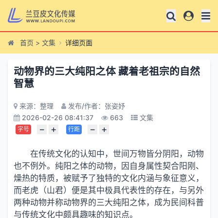
首页
>
文集
详细页面
动物界的三大纯阳之体 藏着老祖宗的自然
智慧
来源：整理
发布/作者：张姿妤
2026-02-26 08:41:37
663
文集
−
+
−
+
字号
行距
在传统文化的认知中，世间万物皆分阴阳，动物
也不例外。纯阳之体的动物，因自身属性契合阳刚、
燥热的特质，被赋予了独特的文化内涵与象征意义，
而老虎（山君）便是其中极具代表性的存在，与另外
两种动物并称动物界的三大纯阳之体，成为民间科普
与传统文化中颇具趣味的知识点。