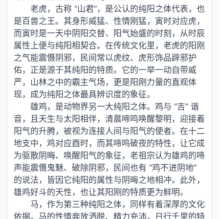
老虎，古称 “山君”，是公认的纯阳之体代表，也
是百兽之王。其身形威猛、性情刚猛，寅时对应虎，
而寅时是一天中阴阳交替、阳气始盛的时刻，从时辰
属性上便与纯阳相契合。在传统文化里，老虎的阳刚
之气能震慑阴邪，民间常以虎纹、虎形饰品辟邪护
佑，正是源于其纯阳的特质。它的一举一动自带威
严，山林之中的霸主气场，更是阳刚力量的直观体
现，成为纯阳之体最具辨识度的象征。
雄鸡，是动物界另一大纯阳之体。鸡与 “吉” 谐
音，且天生与太阳相伴，清晨啼鸣唤醒黎明，迎接着
阳气的升腾，被视为连接人间与阳气的使者。在十二
地支中，鸡对应酉时，而其啼鸣破夜的特性，让它成
为驱散阴晦、唤醒阳气的象征，老祖宗认为雄鸡的啼
声能震慑鬼魅、破除阴邪，民间也有 “鸡不进阴地”
的说法，皆因它纯阳的属性与阴晦之地相冲。此外，
雄鸡好斗的天性，也让其阳刚的特质更为鲜明。
马，作为第三种纯阳之体，同样有着深厚的文化
依据。马的性情奔放洒脱、精力充沛，日行千里的特