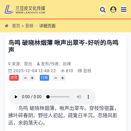
首页
>
音频
详细页面
鸟鸣 破晓林烟薄 啾声出翠岑-好听的鸟鸣
声
来源：原创
发布/作者：赵峰
2025-12-04 12:49:22
810
音频
−
+
−
+
字号
行距
鸟鸣 破晓林烟薄，啾声出翠岑。穿枝惊宿露，
拂叶碎春阴。野径人初起，疏篱日半沉。忽随风影
远，余韵落天心。