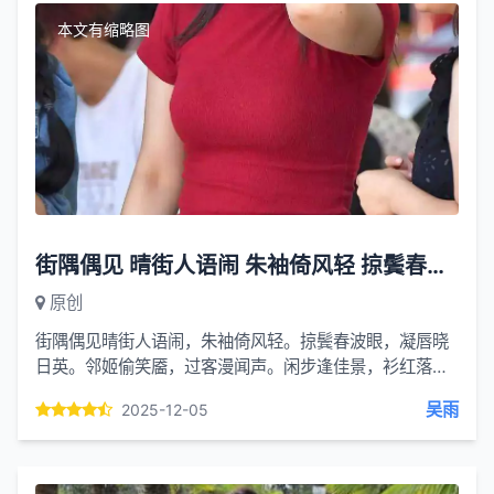
本文有缩略图
街隅偶见 晴街人语闹 朱袖倚风轻 掠鬓春波眼
原创
街隅偶见晴街人语闹，朱袖倚风轻。掠鬓春波眼，凝唇晓
日英。邻姬偷笑靥，过客漫闻声。闲步逢佳景，衫红落尘
明。
吴雨
2025-12-05