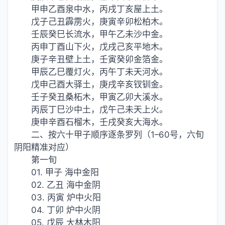
甲申乙酉泉中水，丙戌丁亥屋上土。
戊子己丑霹雳火，庚寅辛卯松柏木。
壬辰癸巳长流水，甲午乙未沙中金。
丙申丁酉山下火，戊戌己亥平地木。
庚子辛丑壁上土，壬寅癸卯金箔金。
甲辰乙巳覆灯火，丙午丁未天河水。
戊申己酉大驿土，庚戌辛亥钗钏金。
壬子癸丑桑柘木，甲寅乙卯大溪水。
丙辰丁巳沙中土，戊午己未天上火。
庚申辛酉石榴木，壬戌癸亥大海水。
二、按六十甲子顺序逐条罗列（1–60号，六旬
阴阳精准对应）
第一旬
01. 甲子 海中金阳
02. 乙丑 海中金阴
03. 丙寅 炉中火阳
04. 丁卯 炉中火阴
05. 戊辰 大林木阳