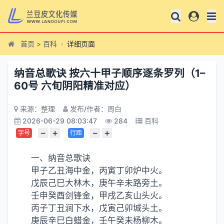
首页
>
百科
详细页面
纳音总歌诀 按六十甲子顺序逐条罗列（1–
60号 六旬阴阳精准对应）
来源：整理
发布/作者：周白
2026-06-29 08:03:47
284
百科
−
+
−
+
字号
行距
一、纳音总歌诀
甲子乙丑海中金，丙寅丁卯炉中火。
戊辰己巳大林木，庚午辛未路旁土。
壬申癸酉剑锋金，甲戌乙亥山头火。
丙子丁丑涧下水，戊寅己卯城头土。
庚辰辛巳白蜡金，壬午癸未杨柳木。