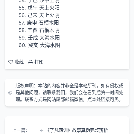
54. 丁巳 沙中土阴
55. 戊午 天上火阳
56. 己未 天上火阴
57. 庚申 石榴木阳
58. 辛酉 石榴木阴
59. 壬戌 大海水阳
60. 癸亥 大海水阴
收藏
打印
版权声明：
本站的内容并非全是本站所刊，如有侵权或
是其他问题，请联系我们，我们会在看到后第一时间处
理。联系方式是网站尾部邮箱微信，点本处链接可见。
上一篇：
《了凡四训》故事真伪完整辨析