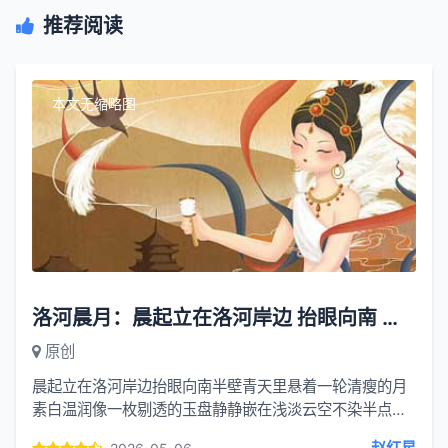
推荐阅读
本文无缩略图
洛河晨月：晨起立在洛河岸边 抬眼向南 半壁青天里
原创
晨起立在洛河岸边抬眼向南半壁青天里悬着一轮清瘦的月
素白温润像一枚剔透的玉盘静静嵌在浅淡云空不染半点尘
烟东方晕开一抹绯红霞光悄悄漫染天际是朝阳欲破晓的温