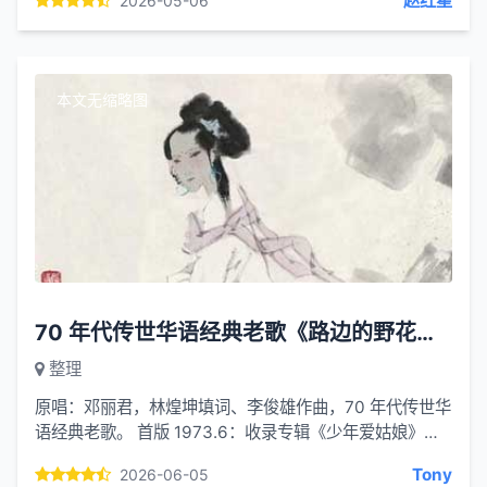
赵红星
2026-05-06
柔一边是朝日...
本文无缩略图
70 年代传世华语经典老歌《路边的野花不要采》
整理
原唱：邓丽君，林煌坤填词、李俊雄作曲，70 年代传世华
语经典老歌。 首版 1973.6：收录专辑《少年爱姑娘》
（香港乐风唱片），编曲朴素； 经典版 1977.4：宝丽多
Tony
2026-06-05
唱片重录，...