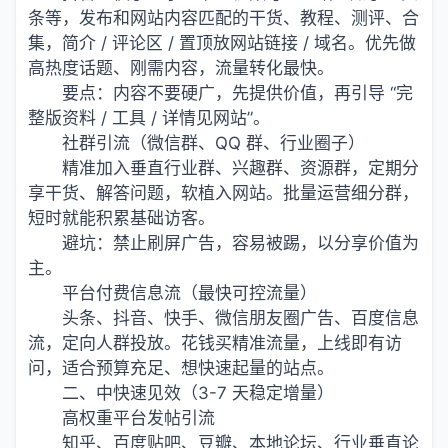
条等，发布和网站内容匹配的干货、教程、测评、合
集，简介 / 评论区 / 置顶放网站链接 / 域名。优先做
高热度话题、刚需内容，流量转化最快。
要点：内容不要硬广，先提供价值，再引导 “完
整版资料 / 工具 / 详情见网站”。
社群引流（微信群、QQ 群、行业圈子）
精准加入垂直行业群、兴趣群、资源群，定期分
享干货、解答问题，软植入网站。批量运营细分群，
短时就能积累基础访客。
避坑：禁止刷屏广告，容易被踢，以分享价值为
主。
平台付费信息流（最快可控流量）
头条、抖音、快手、微信朋友圈广告、百度信息
流，定向人群投放。花钱买精准流量，上线即有访
问，适合预算充足、想快速起量的站点。
二、中快速见效（3-7 天稳定增量）
高权重平台发帖引流
知乎、百度贴吧、豆瓣、本地论坛、行业垂直论