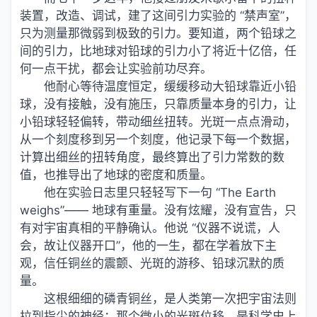
装置，改造、调试，建了这间引力实验的 “禁声室”，
只为测量那微弱到极致的引力。要知道，两个铅球之
间的引力，比地球对铅球的引力小了将近十亿倍，任
何一点干扰，都会让实验前功尽弃。
他耐心等待温度恒定，缓缓移动大铅球靠近小铅
球，没有接触，没有施压，只靠质量本身的引力，让
小铅球轻轻偏转，带动细丝扭转。光斑一点点滑动，
从一个刻度移到另一个刻度，他记录下每一个数据，
计算出细丝的扭转角度，最终算出了引力常数的数
值，也推导出了地球的密度和质量。
他在实验日志里只轻轻写下一句 “The Earth
weighs”—— 地球有重量。没有炫耀，没有宣告，只
有对宇宙真相的平静确认。他说 “仪器不说谎，人
会，故让仪器开口”，他的一生，都在学着放下主
观，信任铜丝的震颤、光斑的游移、铅球沉默的质
量。
这根细细的磷青铜丝，是人类第一次把宇宙法则
拉到指尖的神经；那个微小的光斑位移，是科学史上