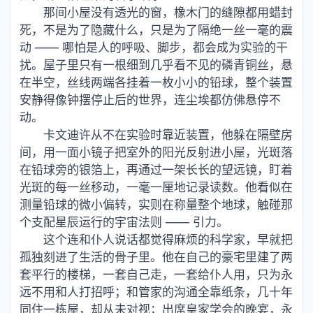
那间小屋没有透光的窗，橡木门的缝隙都用蜡封
死，不是为了隐藏什么，只是为了隔绝一丝一毫的震
动 —— 哪怕是人的呼吸、脚步，都会成为实验的干
扰。屋子里只有一根细到几乎看不见的磷青铜丝，悬
在半空，丝线两端各挂着一枚小小的铅球，整个装置
安静得像钟摆停止后的世界，连尘埃都仿佛悬停不
动。
卡文迪许从不在实验时靠近装置，他躲在隔壁房
间，用一面小镜子把室外的阳光反射进小屋，光斑落
在铅球旁的银箔上，再通过一架长长的望远镜，盯着
光斑的每一丝移动，一毫一厘地记录读数。他看似在
测量铅球的微小偏转，实则在称量整个地球，触碰那
个支配星辰运行的宇宙法则 —— 引力。
这个连和仆人说话都觉得麻烦的科学家，早就把
孤独刻进了生活的骨子里。他在自己的豪宅里建了两
套平行的楼梯，一套自己走，一套给仆人用，只为永
远不用和人打招呼；和管家的沟通全靠纸条，几十年
同住一栋屋，却从未对视；出席皇家学会的晚宴，永