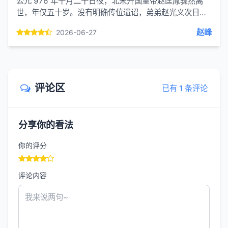
公元 976 年十月二十日夜，北宋开国皇帝赵匡胤骤然离
世，年仅五十岁。没有明确传位遗诏，弟弟赵光义次日便
登基称帝，这场笼罩重重疑云的帝王死亡事件，便是史上
赵峰
2026-06-27
著名的斧声烛...
评论区
已有 1 条评论
分享你的看法
你的评分
评论内容