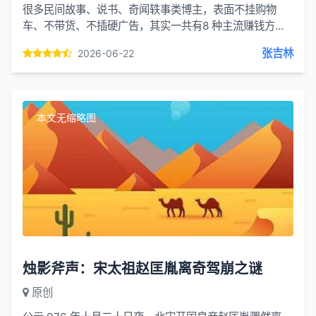
很多民间故事、说书、奇闻轶事类博主，表面不挂购物
车、不带货、不插硬广告，其实一共有8 种主流赚钱方
式，我给你由浅到深讲明白，从最普遍到收益最大的排
张吉林
2026-06-22
序：1、中视频伙伴...
本文无缩略图
烛影斧声：宋太祖赵匡胤离奇驾崩之谜
原创