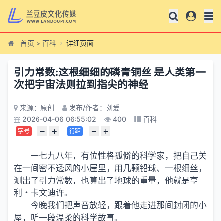
首页
>
百科
详细页面
引力常数:这根细细的磷青铜丝 是人类第一
次把宇宙法则拉到指尖的神经
来源：原创
发布/作者：刘爱
2026-04-06 06:55:02
400
百科
−
+
−
+
字号
行距
一七九八年，有位性格孤僻的科学家，把自己关
在一间密不透风的小屋里，用几颗铅球、一根细丝，
测出了引力常数，也算出了地球的重量，他就是亨
利・卡文迪许。
今晚我们把声音放轻，跟着他走进那间封闭的小
屋，听一段温柔的科学故事。