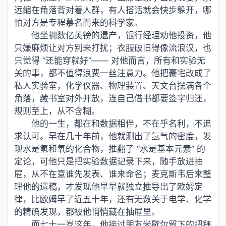
远缩在角落背对着人群，有人搭话就会快步躲开，哪
怕对方是专程慕名而来的科学家。
他坐拥数亿英镑的遗产，银行经理劝他投资，他
只嫌麻烦让对方别来打扰；衣服破旧得像流浪汉，也
只觉得 “还能穿就好”—— 对他而言，所有和实验无
关的事，都不值得浪费一丝注意力。他把豪宅改成了
私人实验室，化学仪器、物理装置、天文台摆满各个
角落，藏书室对外开放，连自己借书都要签字归还，
规则至上，从不含糊。
他的一生，都在和数据相伴，不在乎名利，不追
求认可。早在几十年前，他就测出了氢气的密度，发
现水是氢和氧的化合物，推翻了 “水是基本元素” 的
定论，可他只是把实验数据记录下来，随手放进抽
屉，从不在意谁先发表、谁来命名；麦克斯韦后来整
理他的遗稿，才发现他早早就独立推导出了欧姆定
律，比欧姆早了近五十年，还有无数关于电学、化学
的精确发现，都被他悄悄藏在抽屉里。
而七十一岁这年，他接过朋友米歇尔留下的扭秤