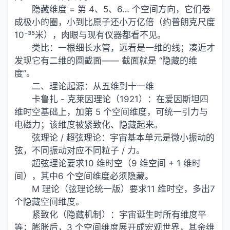
隐藏维度 = 第 4、5、6… 个空间方向，它们卷
成极小的圈，小到比原子还小万亿倍（约普朗克尺度
10⁻³⁵米），肉眼与现有仪器都看不见。
类比：一根细长水管，远看是一维的线；凑近才
发现它有二维的圆截面—— 截面就是 “隐藏的维
度”。
二、理论起源：从五维到十一维
卡鲁扎 - 克莱因理论（1921）：在爱因斯坦四
维时空基础上，加第 5 个空间维度，可统一引力与
电磁力；该维度被紧致化、隐藏起来。
弦理论 / 超弦理论：宇宙基本单元是微小振动的
弦，不同振动对应不同粒子 / 力。
超弦理论要求10 维时空（9 维空间 + 1 维时
间），其中6 个空间维度必须隐藏。
M 理论（弦理论统一版）要求11 维时空，多出7
个隐藏空间维度。
紧致化（隐藏机制）：宇宙诞生时所有维度平
等；膨胀后，3 个空间维度展开成宏观世界，其余维