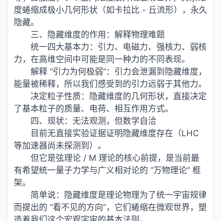
度蜷缩成极小几何形状（如卡拉比 - 丘流形），永久
隐藏。
三、隐藏维度的作用：解释物理难题
统一四大基本力：引力、电磁力、强核力、弱核
力，在高维空间中可能是同一种力的不同表现。
解释 “引力为何极弱”：引力会泄漏到隐藏维度，
能量被稀释，所以我们感受到的引力远弱于其他力。
决定粒子性质：隐藏维度的几何形状，直接决定
了基本粒子的质量、电荷、相互作用方式。
四、现状：无法观测，但数学自洽
目前无直接实验证据证明隐藏维度存在（LHC
等加速器尚未探测到）。
但它是弦理论 / M 理论的核心前提，是当前最
有希望统一量子力学与广义相对论的 “万物理论” 框
架。
简单说：隐藏维度是理论物理为了统一宇宙规律
而提出的 “看不见的方向”，它们蜷缩在微观世界，塑
造着我们这个宏观宇宙的基本法则。