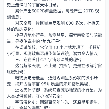
史上最详尽的宇宙天体目录；
累计产出500PB海量数据，每晚产生 20TB 观
测信息；
对天空每一片区域重复观测 800 多次，捕捉天
体的动态变化；
搜寻近地小行星、监测彗星、探索暗物质与暗能
量，寻找传说中的 “第九行星”。
在调试阶段，它仅用 10 小时就发现了上千颗新
小行星，观测效率远超传统望远镜，潜力令人惊叹。
三、它在看什么？宇宙最深处的秘密
这台超级天眼，不止是 “拍照”，更是在破解宇宙
底层密码：
暗物质与暗能量：通过观测星系形状的微小畸
变，揭开占据宇宙 95% 质量的未知物质奥秘；
近地天体防御：系统筛查威胁地球的小行星，为
人类提供预警，守护地球安全；
宇宙演化史：回溯百亿年时光，还原星系诞生、
成长、合并的完整过程；