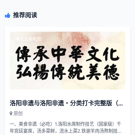
推荐阅读
本文无缩略图
洛阳非遗与洛阳非遗・分类打卡完整版（好逛好吃好了解）
原创
一、美食非遗（必吃）1.洛阳水席制作技艺（国家级）千
年宫廷宴席，汤多菜鲜，流水上菜2.铁谢羊肉汤熬制技艺