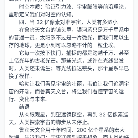
时空本质：验证引力波、宇宙膨胀等前沿理论，
重新定义我们对时空的认知。
四、当 32 亿像素对准宇宙，人类有多渺小
在鲁宾天文台的镜头里，银河系只是万千星系中
的普通一员，太阳系不过是一片微光，而我们赖以生
存的地球，更是小到可以忽略不计的一粒尘埃。
它每一次按下快门，捕捉的都是跨越千万、甚至
上亿光年的古老光芒。那些光点，或许在光线出发
时，人类还未诞生；等光线抵达镜头，那个星系早已
换了模样。
哈勃让我们看见宇宙的壮丽，韦伯让我们追溯宇
宙的开端，而鲁宾天文台，将让我们看懂宇宙的运
行、变化与未来。
结语
从肉眼观星，到望远镜探空，再到 32 亿像素巡
天，人类探索宇宙的脚步从未停止。
鲁宾天文台用十年时间、200 亿个星系的宏大
数据，告诉我们：宇宙辽阔到超乎想象，而人类的好