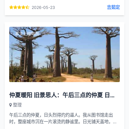
（省级）洛阳喝汤文化代表，百年老汤3.新安烫面角皮薄
吉茹定
2026-05-23
馅嫩，洛阳经...
本文无缩略图
仲夏暖阳 旧景思人：午后三点的仲夏 日头烈得灼灼逼人
整理
午后三点的仲夏，日头烈得灼灼逼人。我从图书馆走出
时，整座城市沉在一片滚烫的静谧里。日光铺天盖地，晒
得路面发烫，连空气都带着蒸腾的热气，闷得人心头发