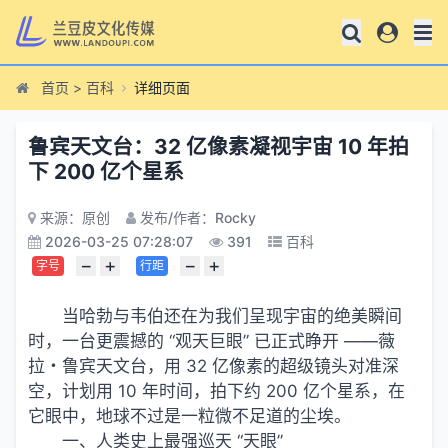
首页
>
百科
详细页面
鲁宾天文台：32 亿像素凝视宇宙 10 年拍
下 200 亿个星系
来源：原创
发布/作者：Rocky
2026-03-25 07:28:07
391
百科
−
+
−
+
字号
行距
当哈勃与韦伯还在为我们呈现宇宙的绝美瞬间
时，一台更震撼的 “观天巨眼” 已正式睁开 ——薇
拉・鲁宾天文台，用 32 亿像素的超级镜头对准深
空，计划用 10 年时间，拍下约 200 亿个星系，在
它眼中，地球不过是一粒微不足道的尘埃。
一、人类史上最强巡天 “天眼”