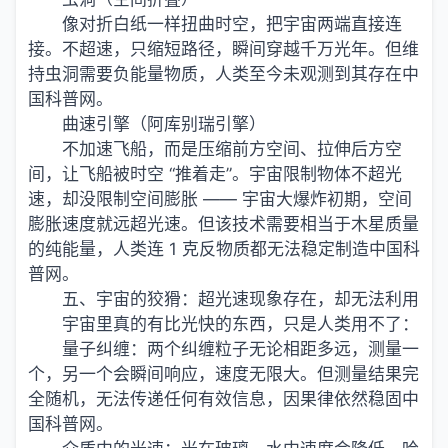
像对折白纸一样扭曲时空，把宇宙两端直接连
接。不超速，只缩短路径，瞬间穿越千万光年。但维
持虫洞需要负能量物质，人类至今未观测到其存在中
国科普网。
曲速引擎（阿库别瑞引擎）
不加速飞船，而是压缩前方空间、拉伸后方空
间，让飞船被时空 “推着走”。宇宙限制物体不超光
速，却没限制空间膨胀 —— 宇宙大爆炸初期，空间
膨胀速度就远超光速。但该技术需要相当于木星质量
的纯能量，人类连 1 克反物质都无法稳定制造中国科
普网。
五、宇宙的狡猾：超光速现象存在，却无法利用
宇宙里真的有比光快的东西，只是人类用不了：
量子纠缠：两个纠缠粒子无论相距多远，测量一
个，另一个会瞬间响应，速度无限大。但测量结果完
全随机，无法传递任何有效信息，因果律依然稳固中
国科普网。