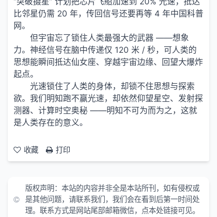
“突破摄星” 计划把芯片飞船加速到 20% 光速，抵达
比邻星仍需 20 年，传回信号还要再等 4 年中国科普
网。
但宇宙忘了锁住人类最强大的武器 ——想象
力。神经信号在脑中传递仅 120 米 / 秒，可人类的
思想能瞬间抵达仙女座、穿越宇宙边缘、回望大爆炸
起点。
光速锁住了人类的身体，却锁不住思想与探索
欲。我们明知跑不赢光速，却依然仰望星空、发射探
测器、计算时空奥秘 ——明知不可为而为之，这就
是人类存在的意义。
收藏
打印
版权声明：
本站的内容并非全是本站所刊，如有侵权或
是其他问题，请联系我们，我们会在看到后第一时间处
理。联系方式是网站尾部邮箱微信，点本处链接可见。