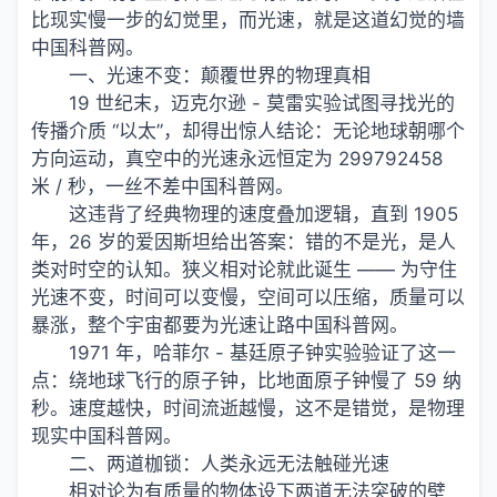
比现实慢一步的幻觉里，而光速，就是这道幻觉的墙
中国科普网。
一、光速不变：颠覆世界的物理真相
19 世纪末，迈克尔逊 - 莫雷实验试图寻找光的
传播介质 “以太”，却得出惊人结论：无论地球朝哪个
方向运动，真空中的光速永远恒定为 299792458
米 / 秒，一丝不差中国科普网。
这违背了经典物理的速度叠加逻辑，直到 1905
年，26 岁的爱因斯坦给出答案：错的不是光，是人
类对时空的认知。狭义相对论就此诞生 —— 为守住
光速不变，时间可以变慢，空间可以压缩，质量可以
暴涨，整个宇宙都要为光速让路中国科普网。
1971 年，哈菲尔 - 基廷原子钟实验验证了这一
点：绕地球飞行的原子钟，比地面原子钟慢了 59 纳
秒。速度越快，时间流逝越慢，这不是错觉，是物理
现实中国科普网。
二、两道枷锁：人类永远无法触碰光速
相对论为有质量的物体设下两道无法突破的壁