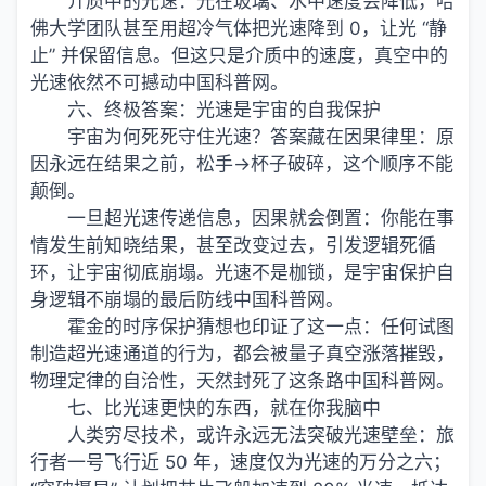
介质中的光速：光在玻璃、水中速度会降低，哈
佛大学团队甚至用超冷气体把光速降到 0，让光 “静
止” 并保留信息。但这只是介质中的速度，真空中的
光速依然不可撼动中国科普网。
六、终极答案：光速是宇宙的自我保护
宇宙为何死死守住光速？答案藏在因果律里：原
因永远在结果之前，松手→杯子破碎，这个顺序不能
颠倒。
一旦超光速传递信息，因果就会倒置：你能在事
情发生前知晓结果，甚至改变过去，引发逻辑死循
环，让宇宙彻底崩塌。光速不是枷锁，是宇宙保护自
身逻辑不崩塌的最后防线中国科普网。
霍金的时序保护猜想也印证了这一点：任何试图
制造超光速通道的行为，都会被量子真空涨落摧毁，
物理定律的自洽性，天然封死了这条路中国科普网。
七、比光速更快的东西，就在你我脑中
人类穷尽技术，或许永远无法突破光速壁垒：旅
行者一号飞行近 50 年，速度仅为光速的万分之六；