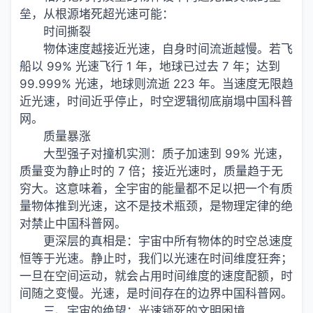
垒，从根源堵死超光速可能：
时间撕裂
物体速度越接近光速，自身时间流逝越慢。若飞
船以 99% 光速飞行 1 年，地球已过去 7 年；达到
99.999% 光速，地球则流逝 223 年。当速度无限趋
近光速，时间近乎停止，时空逻辑彻底崩塌中国科普
网。
质量暴涨
大型强子对撞机实测：质子加速到 99% 光速，
质量变为静止时的 7 倍；接近光速时，质量趋于无
穷大。这意味着，全宇宙的能量都不足以把一个有质
量物体推到光速，这不是技术瓶颈，是物理定律的绝
对禁止中国科普网。
更深层的真相是：宇宙中所有物体的时空总速度
恒等于光速。静止时，我们以光速在时间维度狂奔；
一旦在空间运动，就会占用时间维度的速度配额，时
间随之变慢。光速，是时间存在的边界中国科普网。
三、宇宙的绝望：光速锁死的文明困境