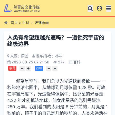
首页
>
百科
详细页面
人类有希望超越光速吗？一道锁死宇宙的
终极边界
来源：原创
发布/作者：林冲
2026-03-25 07:21:56
277
百科
−
+
−
+
字号
行距
仰望星空时，我们总以为光速快到极致 —— 一
秒绕地球七圈半，从地球到月球仅需 1.28 秒。可放
在宇宙尺度下，光速慢得像蜗牛：比邻星的光要走
4.22 年才能抵达地球，仙女座星系的光则需跋涉
250 万年。我们看到的太阳是 8 分钟前的，月亮是 1
秒前的，镜子里的自己是几纳秒前的，人类永远活在