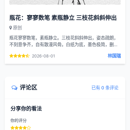
瓶花：寥寥数笔 素瓶静立 三枝花斜斜伸出
原创
瓶花寥寥数笔，素瓶静立。三枝花斜斜伸出，姿态疏朗，
不刻意争齐，自有散漫风骨。白纸为底，墨色极简，删去
繁复色彩，只留线条的清简。瓶身留白，花枝清瘦，不见
林国瑞
2026-08-01
姹紫嫣红，却...
评论区
已有 0 条评论
分享你的看法
你的评分