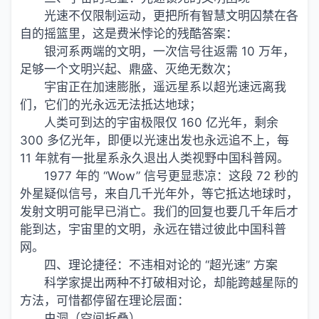
光速不仅限制运动，更把所有智慧文明囚禁在各
自的摇篮里，这是费米悖论的残酷答案：
银河系两端的文明，一次信号往返需 10 万年，
足够一个文明兴起、鼎盛、灭绝无数次；
宇宙正在加速膨胀，遥远星系以超光速远离我
们，它们的光永远无法抵达地球；
人类可到达的宇宙极限仅 160 亿光年，剩余
300 多亿光年，即便以光速出发也永远追不上，每
11 年就有一批星系永久退出人类视野中国科普网。
1977 年的 “Wow” 信号更显悲凉：这段 72 秒的
外星疑似信号，来自几千光年外，等它抵达地球时，
发射文明可能早已消亡。我们的回复也要几千年后才
能到达，宇宙里的文明，永远在错过彼此中国科普
网。
四、理论捷径：不违相对论的 “超光速” 方案
科学家提出两种不打破相对论，却能跨越星际的
方法，可惜都停留在理论层面：
虫洞（空间折叠）