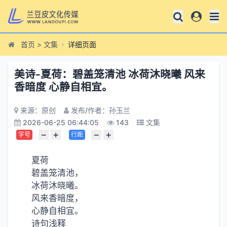
首页
>
文集
详细页面
美诗-夏荷：碧盖笼清池 冰荷沐晓曦 风来
香暗度 心静自相宜。
来源：原创
发布/作者：孙玉兰
2026-06-25 06:44:05
143
文集
−
+
−
+
字号
行距
夏荷
碧盖笼清池，
冰荷沐晓曦。
风来香暗度，
心静自相宜。
诗句浅释