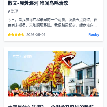
散文-晨赴瀍河 唯闻鸟鸣清欢
整理
今日，是我晨练启程最早的一个清晨。凌晨五点刚过，夜
色尚未褪尽，天地朦朦胧胧，我便踏露起身，缓步走向洛
阳瀍河区的瀍河之畔。瀍，专属于洛阳这条古老的河水，
Rocky
2026-05-01
一字藏一城烟...
本文无缩略图