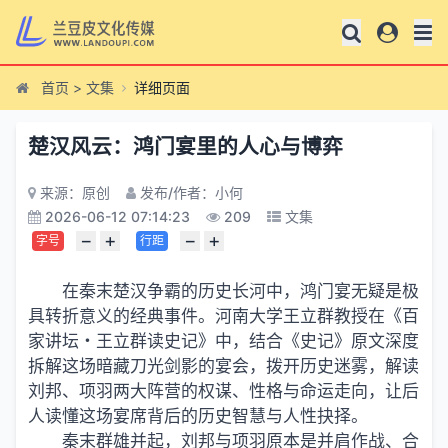
首页
>
文集
详细页面
楚汉风云：鸿门宴里的人心与博弈
来源：原创
发布/作者：小何
2026-06-12 07:14:23
209
文集
−
+
−
+
字号
行距
在秦末楚汉争霸的历史长河中，鸿门宴无疑是极
具转折意义的经典事件。河南大学王立群教授在《百
家讲坛・王立群读史记》中，结合《史记》原文深度
拆解这场暗藏刀光剑影的宴会，拨开历史迷雾，解读
刘邦、项羽两大阵营的权谋、性格与命运走向，让后
人读懂这场宴席背后的历史智慧与人性抉择。
秦末群雄并起，刘邦与项羽原本是并肩作战、合