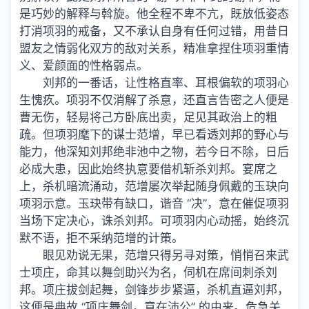
是巧妙的解释与斡旋。他全程不卑不亢，既放低姿态
打消项羽的戒备，又不承认自身有任何过错，用昔日
盟友之情弱化双方的敌对关系，精准拿捏住项羽重情
义、爱颜面的性格弱点。
刘邦的一番话，让性格直率、耳根偏软的项羽心
生愧疚。项羽不仅消解了杀意，还直言告密之人便是
曹无伤，轻易将己方卧底出卖，足见其政治上的粗
疏。但项羽麾下的谋士范增，早已看透刘邦的野心与
能力，他深知刘邦绝非池中之物，若今日不除，日后
必成大患，因此始终执意要借机斩杀刘邦。宴席之
上，杀机暗流涌动，范增屡次举起随身佩戴的玉玦向
项羽示意。玉玦带有缺口，谐音 “决”，意在催促项羽
当场下定决心，诛杀刘邦。可项羽内心动摇，始终沉
默不语，拒不采纳范增的计策。
眼见劝说无果，范增只得另寻对策，悄悄召来武
士项庄，命其以舞剑助兴为名，伺机在席间刺杀刘
邦。项庄拔剑起舞，剑锋步步紧逼，杀机直逼刘邦，
这便是典故 “项庄舞剑，意在沛公” 的由来。危急关