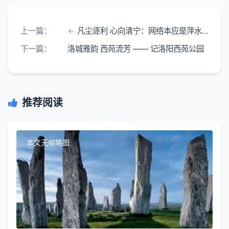
上一篇：
凡尘逐利 心向清宁：网络本应是萍水相逢 以心相交的方寸天地
下一篇：
洛城雅韵 西苑流芳 —— 记洛阳西苑公园
推荐阅读
本文无缩略图