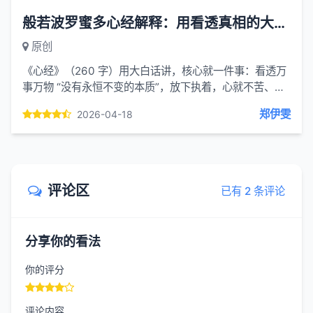
般若波罗蜜多心经解释：用看透真相的大智慧 渡到烦恼尽头 彻底自在的彼岸
原创
《心经》（260 字）用大白话讲，核心就一件事：看透万
事万物 “没有永恒不变的本质”，放下执着，心就不苦、就
能自在。一、核心：什么是 “空”？不是 “什么都没有”，
郑伊雯
2026-04-18
而...
评论区
已有 2 条评论
分享你的看法
你的评分
评论内容