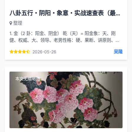
八卦五行・阴阳・象意・实战速查表（最关键）
整理
1. 金（2 卦：阳金、阴金） 乾（天）= 阳金象：天、刚
健、权威、大、领导、老男性格：硬、果断、讲原则、霸
气、主动实战：官运、事业、大单位、贵人、名气兑
吴隆
2026-05-26
（泽）= 阴金...
本文无缩略图