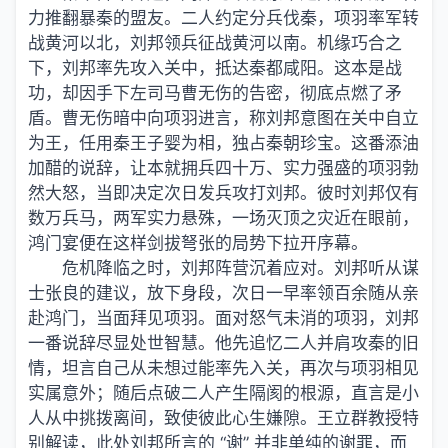
力推翻暴秦的盟友。二人约定分兵伐秦，项羽率军转
战黄河以北，刘邦领兵征战黄河以南。机缘巧合之
下，刘邦率先攻入关中，抵达秦都咸阳。这本是战
功，却因手下左司马曹无伤的告密，彻底点燃了矛
盾。曹无伤暗中向项羽进言，称刘邦意图在关中自立
为王，任用秦王子婴为相，独占秦朝珍宝。这番添油
加醋的说辞，让本就拥兵四十万、实力强盛的项羽勃
然大怒，当即决定次日发兵攻打刘邦。彼时刘邦仅有
数万兵马，两军实力悬殊，一场灭顶之灾近在眼前，
鸿门宴便在这样剑拔弩张的局势下拉开序幕。
危机降临之时，刘邦阵营沉着应对。刘邦听从谋
士张良的建议，放下身段，次日一早率领百余随从亲
赴鸿门，当面拜见项羽。面对怒气未消的项羽，刘邦
一番说辞尽显处世智慧。他先追忆二人并肩攻秦的旧
情，坦言自己从未想过能率先入关，再次与项羽相见
实属意外；随后点破二人产生隔阂的根源，直言是小
人从中挑拨离间，致使彼此心生嫌隙。王立群教授特
别解读，此处刘邦所言的 “谢” 并非单纯的谢罪，而