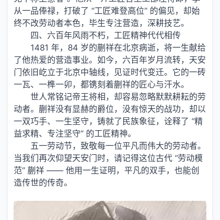
从一品俸禄，打破了 “工匠难登高位” 的偏见，却始
终不改劳动者本色，毕生专注营造，深耕技艺。
四、六百年风雨不朽，工匠精神代代相传
1481 年，84 岁的蒯祥在北京病逝，将一生献给
了他热爱的营造事业。如今，六百年岁月流转，天安
门依旧屹立于北京中轴线，见证时代变迁。它的一砖
一瓦、一榫一卯，都镌刻着蒯祥的匠心与汗水。
世人常铭记帝王将相，却容易忽略默默耕耘的劳
动者。蒯祥没有显赫的爵位，没有惊天的战功，却以
一双巧手、一生坚守，铸就了民族象征，诠释了 “精
益求精、专注坚守” 的工匠精神。
五一劳动节，致敬每一位平凡而伟大的劳动者。
当我们再次仰望天安门时，请记得这位古代 “劳动模
范” 蒯祥 —— 他用一生证明，平凡的双手，也能创
造传世的传奇。