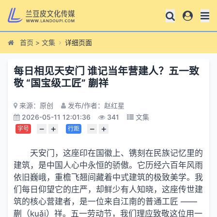
首页
>
文集
详细页面
每日相见天安门 谁记当年营建人？五一致
敬 “国宝级工匠” 蒯祥
来源：原创
发布/作者：赵红星
2026-05-11 12:01:36
341
文集
−
+
−
+
字号
行距
天安门，这座印在国徽上、镌刻在民族记忆里的
建筑，是中国人心中永恒的骄傲。它历经六百年风雨
依旧巍峨，重檐飞翘间藏着中式建筑的极致美学。我
们每日仰望它的庄严，却鲜少有人知晓，这座传世建
筑的核心营建者，是一位来自江南的普通工匠 ——
蒯（kuǎi）祥。五一劳动节，我们理应致敬这位用一