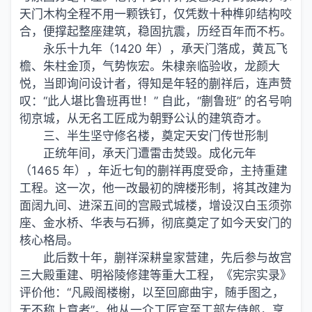
天门木构全程不用一颗铁钉，仅凭数十种榫卯结构咬
合，便撑起整座建筑，稳固抗震，历经百年而不朽。
永乐十九年（1420 年），承天门落成，黄瓦飞
檐、朱柱金顶，气势恢宏。朱棣亲临验收，龙颜大
悦，当即询问设计者，得知是年轻的蒯祥后，连声赞
叹：“此人堪比鲁班再世！” 自此，“蒯鲁班” 的名号响
彻京城，从无名工匠成为朝野公认的建筑奇才。
三、半生坚守修名楼，奠定天安门传世形制
正统年间，承天门遭雷击焚毁。成化元年
（1465 年），年近七旬的蒯祥再度受命，主持重建
工程。这一次，他一改最初的牌楼形制，将其改建为
面阔九间、进深五间的宫殿式城楼，增设汉白玉须弥
座、金水桥、华表与石狮，彻底奠定了如今天安门的
核心格局。
此后数十年，蒯祥深耕皇家营建，先后参与故宫
三大殿重建、明裕陵修建等重大工程，《宪宗实录》
评价他：“凡殿阁楼榭，以至回廊曲宇，随手图之，
无不称上意者”。他从一介工匠官至工部左侍郎，享