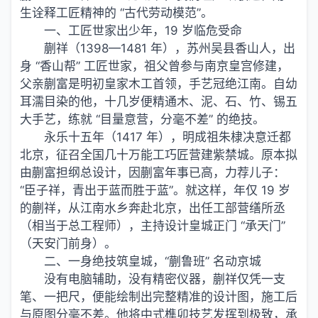
生诠释工匠精神的 “古代劳动模范”。
一、工匠世家出少年，19 岁临危受命
蒯祥（1398—1481 年），苏州吴县香山人，出
身 “香山帮” 工匠世家，祖父曾参与南京皇宫修建，
父亲蒯富是明初皇家木工首领，手艺冠绝江南。自幼
耳濡目染的他，十几岁便精通木、泥、石、竹、锡五
大手艺，练就 “目量意营，分毫不差” 的绝技。
永乐十五年（1417 年），明成祖朱棣决意迁都
北京，征召全国几十万能工巧匠营建紫禁城。原本拟
由蒯富担纲总设计，因蒯富年事已高，力荐儿子：
“臣子祥，青出于蓝而胜于蓝”。就这样，年仅 19 岁
的蒯祥，从江南水乡奔赴北京，出任工部营缮所丞
（相当于总工程师），主持设计皇城正门 “承天门”
（天安门前身）。
二、一身绝技筑皇城，“蒯鲁班” 名动京城
没有电脑辅助，没有精密仪器，蒯祥仅凭一支
笔、一把尺，便能绘制出完整精准的设计图，施工后
与原图分毫不差。他将中式榫卯技艺发挥到极致，承