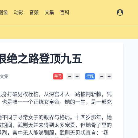
图像
动影
音频
文集
百科
总览
狠绝之路登顶九五
−
+
−
+
文集
字号
行距
儿身打破男权桎梏，从深宫才人一路披荆斩棘，凭
、也是唯一一个正统女皇帝。她的一生，是一部充
。
她不同于寻常女子的眼界与格局。十四岁那年，她
政期间，武则天并未得到太多宠爱，但她骨子里的
烈，宫中无人能够驯服，武则天见状直言：“我