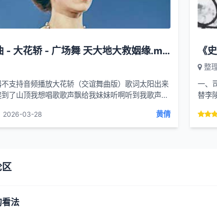
交谊舞曲 - 大花轿 - 广场舞 天大地大救姻缘.mp3
《史
整
器不支持音频播放大花轿（交谊舞曲版）歌词太阳出来
一、司
爬到了山顶我想唱歌歌声飘给我妹妹听啊听到我歌声她
替李
里那个百花鲜我和那妹妹啊把手牵又到那山顶...
身心的
黄倩
2026-03-28
论区
的看法