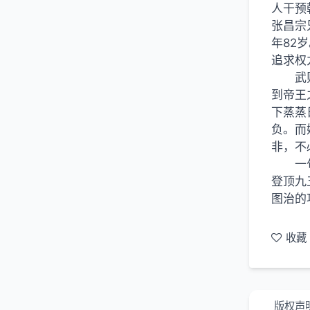
人干预
张昌宗
年82
追求权
武
到帝王
下蒸蒸
负。而
非，不
一
登顶九
图治的
收藏
版权声