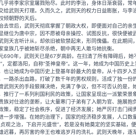
几乎将李家宗室屠戮殆尽。此时的李治，身体日渐衰弱，常
交给武则天打理。久而久之，武则天的权力日益膨胀，与李治
权倾朝野的天后。
治去世后，武则天彻底掌握了朝政大权，即便面对自己的亲
显继位为唐中宗，因不愿被母亲操控、试图反抗，很快便被
武则天言听计从，却依旧被软禁起来，形同傀儡。在此期间
家皇族几乎被她斩尽杀绝，朝中再无人敢与她抗衡。
元690年，武则天已是67岁高龄。在扫清了所有障碍后，
周”，定都洛阳，自称“圣神皇帝”。这一年，她成为中国历史
，也让她成为中国历史上登基年龄最大的皇帝。从十四岁入
，一路杀出血路，打破了数千年的男权规则，活成了独一份
管武则天的手段狠辣决绝，充满了争议，但不可否认的是，
，推行了一系列利国利民的政策，让国家呈现出一派繁荣景
贵族对仕途的垄断，让大量寒门子弟有了入朝为官、施展抱
政策，稳定了社会秩序，促进了经济发展；她严厉打击门阀
进一步增强。在她的治理下，国家的经济稳步发展，人口数
承贞观之治，下启开元盛世”，若是没有她奠定的坚实基础，
雄迟暮，再厉害的帝王也难逃岁月的洗礼。武则天晚年，逐