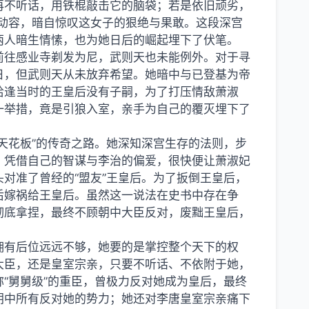
再不听话，用铁棍敲击它的脑袋；若是依旧顽劣，
动容，暗自惊叹这女子的狠绝与果敢。这段深宫
两人暗生情愫，也为她日后的崛起埋下了伏笔。
前往感业寺剃发为尼，武则天也未能例外。对于寻
日，但武则天从未放弃希望。她暗中与已登基为帝
恰逢当时的王皇后没有子嗣，为了打压情敌萧淑
一举措，竟是引狼入室，亲手为自己的覆灭埋下了
天花板”的传奇之路。她深知深宫生存的法则，步
，凭借自己的智谋与李治的偏爱，很快便让萧淑妃
对准了曾经的“盟友”王皇后。为了扳倒王皇后，
后嫁祸给王皇后。虽然这一说法在史书中存在争
彻底拿捏，最终不顾朝中大臣反对，废黜王皇后，
拥有后位远远不够，她要的是掌控整个天下的权
大臣，还是皇室宗亲，只要不听话、不依附于她，
“舅舅级”的重臣，曾极力反对她成为皇后，最终
朝中所有反对她的势力；她还对李唐皇室宗亲痛下