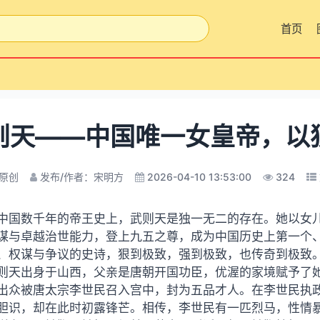
首页
则天——中国唯一女皇帝，以
原创
发布/作者：宋明方
2026-04-10 13:53:00
324
中国数千年的帝王史上，武则天是独一无二的存在。她以女
谋与卓越治世能力，登上九五之尊，成为中国历史上第一个
、权谋与争议的史诗，狠到极致，强到极致，也传奇到极致
则天出身于山西，父亲是唐朝开国功臣，优渥的家境赋予了
出众被唐太宗李世民召入宫中，封为五品才人。在李世民执
胆识，却在此时初露锋芒。相传，李世民有一匹烈马，性情暴