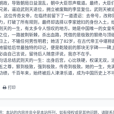
朝政，导致朝局日益混乱，朝中大臣怨声载道。最终，大臣们
兄弟，逼迫武则天退位，拥立被废黜的李显复位。武则天被
岁。这位传奇女帝，在临终前留下了一道遗诏：去帝号，改称
力，打破了所有规则，最终却选择以李家媳妇的身份入土，
则天的一生，有太多令人惊叹的地方。她是中国唯一的女皇
之位，一路披荆斩棘，杀出血路，凭借的是极致的狠绝与顶
日上，不输任何男性明君；她活了82岁，在古代帝王中堪称
她留给后世最独特的印记，便是乾陵前的那块无字碑——碑
必由自己言说，留待后人随意评说，我亦不在乎。
句话总结武则天的一生：出身后宫，心比铁硬，权谋无双，
五之尊，狠到极致，强到极致，传奇到极致。她的一生，充
功绩，千百年来，始终被后人津津乐道，成为中国历史上不
打印
明：
本站的内容并非全是本站所刊，如有侵权或是其他问题，请联系