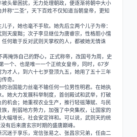
年被头晕困扰，无力处理朝政，便逐渐将朝中大小
并称“二圣”，天下百姓不仅知道当朝皇帝，更知
生儿子，她也毫不手软。她先后立两个儿子为帝：
武则天废黜；次子李旦继位为唐睿宗，性格胆小懦
，任何敢于反对武则天掌权的人，都被她无情诛
她不再掩饰自己的野心，正式称帝，改国号为周，史
上第一个、也是唯一一个正统女皇帝，同时，67岁
宫为才人，到六十七岁登顶九五，她用了五十三年
的传奇。
她的治国能力丝毫不输任何一位男性明君。在她执
象。她大力发展科举制度，首创殿试和武举，打破
负的机会；她重视农业生产，推行轻徭薄赋、与民
贵族，削弱地方势力，加强了中央集权，让国家的
量大幅增长，社会安定祥和。可以说，武则天的统
便没有后来唐玄宗时期的盛唐巅峰。
渐沉迷于享乐，宠信张易之、张昌宗兄弟，任由二