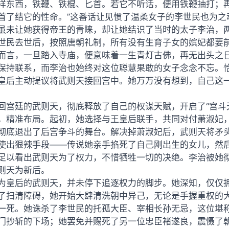
样东西，铁鞭、铁棍、匕首。若它不听话，便用铁鞭抽打；
首了结它的性命。”这番话让见惯了温柔女子的李世民也为之
虽未让她获得帝王的青睐，却让她结识了当时的太子李治，
世民去世后，按照唐朝礼制，所有没有生育子女的嫔妃都要
而言，一旦踏入寺庙，便意味着一生青灯古佛，再无出头之
保持联系，而李治也始终对这位聪慧果敢的女子念念不忘。
皇后主动提议将武则天接回宫中。她万万没有想到，自己这
回宫廷的武则天，彻底释放了自己的权谋天赋，开启了“宫斗
，精准布局。起初，她选择与王皇后联手，共同对付萧淑妃
彻底退出了后宫争斗的舞台。解决掉萧淑妃后，武则天将矛头
使出狠辣手段——传说她亲手掐死了自己刚出生的女儿，然
足以看出武则天为了权力，不惜牺牲一切的决绝。李治被她
则天为新后。
为皇后的武则天，并未停下追逐权力的脚步。她深知，仅仅
了扫清障碍，她开始大肆清洗朝中异己，无论是手握重权的
一死。她诛杀了李世民的托孤大臣、宰相长孙无忌，这位堪称
门抄斩的下场；她罢免并赐死了另一位忠臣褚遂良，震慑了