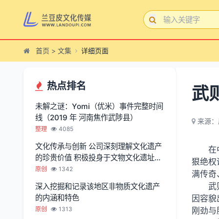
首页
>
文集
详细页面
热点排名
武
未解之谜：Yomi（优米）事件完整时间
线（2019 年 河南焦作武陟县）
来源：
整理
4085
文化传承与创新 公司深刻理解文化遗产
在
的珍贵价值 积极投身于文物文化遗址保
狠绝权
护服务
原创
1342
满传奇
武
深入挖掘和记录该地区非物质文化遗产
的内涵和特色
因容貌
原创
1313
刚劲与