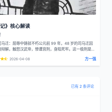
记》核心解读
理
马迁：屈辱中铸就不朽公元前 99 年，48 岁的司马迁因
陵辩解，触怒汉武帝，惨遭宫刑，身陷死牢。这一极刑是对
双重摧残，但他忍辱负重，以 “究天人之际，...
方一强
2026-04-08
已有 2 条评论