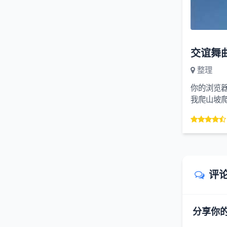
整理
你的浏览
我爬山坡
笑呵呵春天
评
分享你