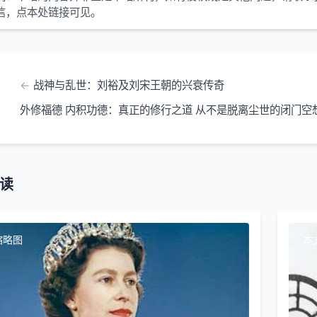
信，点本处链接可见。
战神与乱世：刘裕及刘宋王朝的兴衰传奇
外修福德 内积功德：真正的修行之道 从不是脱离尘世的闭门空
读
缩略图
本