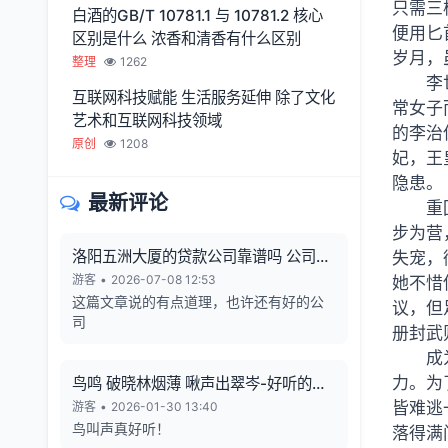
只需三
白酒的GB/T 10781.1 与 10781.2 核心
便用匕
区别是什么 浓香和清香有什么区别
岁月，
整理
1262
李
互联网科技赋能 生活服务延伸 除了文化
常女子
艺术和互联网科技领域
的李治
原创
1208
妃，王
隐患。
最新评论
重
步为营
洛阳五洲大厦的贷款公司靠谱吗 公司利
失宠，
润从哪来 有无风险
游客
•
2026-07-08 12:53
她不惜
这篇文章说的有点道理，也许还有好的公
议，但
司
册封武
成
力。为
鸟鸣 破晓林烟薄 啾声出翠岑-好听的鸟
鸣声
皆难逃
游客
•
2026-01-30 13:40
鸟叫声真好听！
落得满