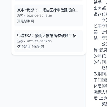
杀手，
事务都
家中 “诡影”：一场由医疗事故酿成的悲
道这位
剧
游客
•
2026-01-30 13:39
李
真是悲剧啊
长子李
弱，对
街隅艳影：繁衢人攘攘 绛袂破嚣尘 裙束
杀，李
霞裁色
游客
•
2025-12-06 09:35
公
这个是那个国家的
称“武
的年纪
的时间
尽
政期间
了门阀
休息的
凝聚力
治“上
英