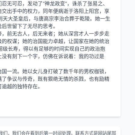
忍无可忍，发动了“神龙政变”，诛杀了张易之、
迫交出手中的权力，同年便病逝于洛阳上阳宫，享
则天大圣皇后，与唐高宗李治合葬于乾陵。她一生
给后世留下了无尽的思考。
帝，前无古人，后无来者；她从深宫才人一步步走
级的权谋；她的治国能力卓越，让国家在她的统治
超级长寿，得以有足够的时间实现自己的政治抱
上没有刻下一个字，仿佛在诉说着：我的功过是
治国一流。她以女儿身打破了数千年的男权枷锁，
满了争议与传奇，既有狠绝无情的杀戮，也有励精
可逾越的独特存在。
我们，我们会在看到后第一时间处理。联系方式是网站尾部