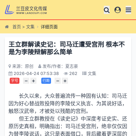
首页
>
文集
详细页面
王立群解读史记：司马迁遭受宫刑 根本不
是为李陵辩解那么简单
来源：原创
发布/作者：夏志豪
2026-04-24 07:53:38
262
文集
−
+
−
+
字号
行距
长久以来，大众普遍流传一种固有认知：司马迁
因为好心替战败投降的李陵仗义执言、为其说好话，
触怒汉武帝，才被处以残酷的宫刑。
但王立群教授在《读史记》中深度考证史实、还
原历史真相，明确指出：司马迁受宫刑，绝非仅仅因
为替李陵说话，这只是表面借口，背后藏着更深层的