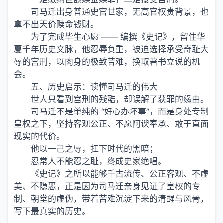
司马迁出身普通史官世家，无高官权贵背景，也
拿不出天价赎命钱财。
为了完成毕生心愿 —— 编撰《史记》，留住华
夏千年历史文脉，他忍辱负重，被迫选择承受奇耻大
辱的宫刑，以肉身的极致苦难，换取著书立说的机
会。
五、历史启示：读懂司马迁的伟大
世人只看到宫刑的残酷，却误解了获罪的缘由。
司马迁不是单纯的 “好心办坏事”，而是身处专制
皇权之下，坚持客观公正、不愿阿谀奉承、敢于直面
现实的代价。
他以一己之辱，扛下时代的黑暗；
忍常人不能忍之耻，终成史家绝唱。
《史记》之所以能够千古流传、公正客观、不虚
美、不隐恶，正是因为司马迁亲身见证了皇权的专
制、朝堂的虚伪，带着苦难沉淀下来的清醒与风骨，
写下最真实的历史。