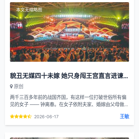
本文无缩略图
貌丑无媒四十未嫁 她只身闯王宫直言进谏 成为齐宣王一代贤后
原创
两千三百多年前的战国齐国，有这样一位打破世俗所有偏
见的女子 —— 钟离春。在女子依附夫家、婚嫁由父母做主
的年代，年过四十的她，容貌粗陋、一身粗布短衣，无媒
王敏
2026-06-17
人说亲，...