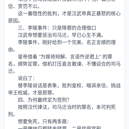
信、赏罚不公。
这一番隐性的批判，才是汉武帝真正暴怒的核心
原因。
三、李陵事件：只是降罪的合理借口
汉武帝想要惩治司马迁，早已心生不满。
李陵事件，刚好给到一个完美、名正言顺的理
由。
皇帝借着 “为叛将辩解、言语忤逆君上” 的罪
名，顺势定罪，借机打压直言敢谏、不懂迎合的司马
迁。
说白了：
替李陵说话是表象，批判皇权、暗讽亲信、挑战
帝王权威，才是原罪。
四、为何最终定为宫刑？
按照汉代律法，司马迁当时的罪名，本可判死
刑。
想要免死，只有两条路：
一是缴纳巨额赎金赎罪，二是接受宫刑。