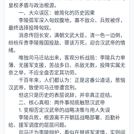
皇权矛盾与政治根源。
一、大众误区：被简化的历史因果
李陵孤军深入匈奴腹地，寡不敌众、兵败被俘，
最终选择投降匈奴。
消息传回长安，满朝文武大臣，清一色一边倒，
纷纷斥责李陵叛国投敌、罪该万死，迎合汉武帝的情
绪。
唯独司马迁站出来，客观分析战局：李陵兵力单
薄、无援军支援，苦战多日、杀敌无数，投降实属无
奈之举，不应全盘否定其功劳。
千百年来，人们都认为：正是这番公道话，惹恼
汉武帝，致使司马迁惨遭宫刑。
但这只是历史的表层说辞，并非真正症结。
二、核心真相：两件事彻底触怒汉武帝
1. 变相否定汉武帝的战略决策与用人失误
李陵兵败，根源离不开朝廷战略部署、后勤补
给、援军调度的层层问题。
司马迁为李陵辩护，看似在替将军求情，实则间