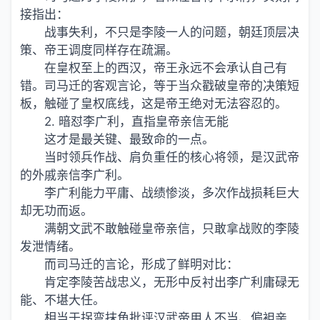
接指出：
战事失利，不只是李陵一人的问题，朝廷顶层决
策、帝王调度同样存在疏漏。
在皇权至上的西汉，帝王永远不会承认自己有
错。司马迁的客观言论，等于当众戳破皇帝的决策短
板，触碰了皇权底线，这是帝王绝对无法容忍的。
2. 暗怼李广利，直指皇帝亲信无能
这才是最关键、最致命的一点。
当时领兵作战、肩负重任的核心将领，是汉武帝
的外戚亲信李广利。
李广利能力平庸、战绩惨淡，多次作战损耗巨大
却无功而返。
满朝文武不敢触碰皇帝亲信，只敢拿战败的李陵
发泄情绪。
而司马迁的言论，形成了鲜明对比：
肯定李陵苦战忠义，无形中反衬出李广利庸碌无
能、不堪大任。
相当于拐弯抹角批评汉武帝用人不当、偏袒亲