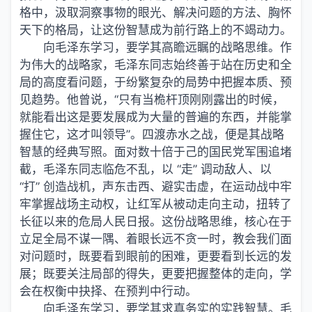
格中，汲取洞察事物的眼光、解决问题的方法、胸怀
天下的格局，让这份智慧成为前行路上的不竭动力。
向毛泽东学习，要学其高瞻远瞩的战略思维。作
为伟大的战略家，毛泽东同志始终善于站在历史和全
局的高度看问题，于纷繁复杂的局势中把握本质、预
见趋势。他曾说，“只有当桅杆顶刚刚露出的时候，
就能看出这是要发展成为大量的普遍的东西，并能掌
握住它，这才叫领导”。四渡赤水之战，便是其战略
智慧的经典写照。面对数十倍于己的国民党军围追堵
截，毛泽东同志临危不乱，以 “走” 调动敌人、以
“打” 创造战机，声东击西、避实击虚，在运动战中牢
牢掌握战场主动权，让红军从被动走向主动，扭转了
长征以来的危局人民日报。这份战略思维，核心在于
立足全局不谋一隅、着眼长远不贪一时，教会我们面
对问题时，既要看到眼前的困难，更要看到长远的发
展；既要关注局部的得失，更要把握整体的走向，学
会在权衡中抉择、在预判中行动。
向毛泽东学习，要学其求真务实的实践智慧。毛