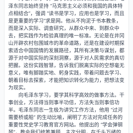
泽东同志始终坚持 “马克思主义必须和我国的具体特
点相结合”，强调 “读书是学习，应用也是学习，而且
是更重要的学习”求是网。他从不拘泥于书本教条，
而是深入实际、调查研究，从群众中来、到群众中
去，把实践作为检验真理的唯一标准。无论是在井冈
山开辟农村包围城市的革命道路，还是在建设时期探
索适合中国国情的发展路径，其所有决策与谋划，都
源于对中国实际的深刻洞察，源于对人民需求的真切
把握。这份实践智慧，告诉我们脱离实际的空想毫无
意义，唯有脚踏实地、躬身实践，带着问题去学习、
朝着目标去探索，才能把知识转化为能力，把想法变
为现实。
向毛泽东学习，要学其科学高效的做事方法。干
事创业，方法得当则事半功倍，方法失当则事倍功
半。毛泽东同志一生极为讲究工作方法，他用 “过河
需要桥或船” 的生动比喻，阐明了方法对完成任务的
重要性党史学习教育官方网站。他提出的 “学会弹钢
琴”，教会我们统筹兼顾、主次分明，在千头万绪的