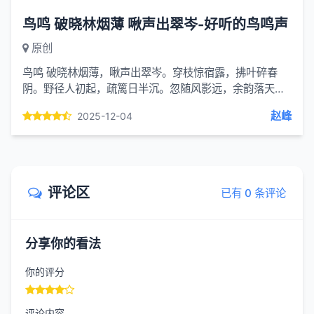
鸟鸣 破晓林烟薄 啾声出翠岑-好听的鸟鸣声
原创
鸟鸣 破晓林烟薄，啾声出翠岑。穿枝惊宿露，拂叶碎春
阴。野径人初起，疏篱日半沉。忽随风影远，余韵落天
心。
赵峰
2025-12-04
评论区
已有 0 条评论
分享你的看法
你的评分
评论内容