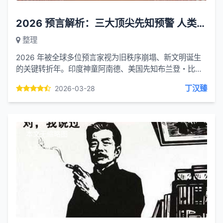
2026 预言解析：三大顶尖先知预警 人类站在文明临界点
整理
2026 年被全球多位预言家视为旧秩序崩塌、新文明诞生
的关键转折年。印度神童阿南德、美国先知布兰登・比格
斯、灵媒帕克三位顶尖预言者，从占星、神启、灵视角
丁汉臻
2026-03-28
度，共同指向 2...
本文无缩略图