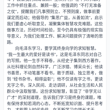
工作中抓住重点、兼顾一般；他强调的 “不打无准备
之仗”，提醒我们凡事预则立、不预则废，做事前要
谋定而后动；他倡导的 “集思广益，从善如流”，启示
我们要虚心听取意见，凝聚集体智慧攻克难题。这些
做事方法，历经时间检验，至今仍具有极强的现实指
导意义，为我们处理工作、解决问题提供了清晰的思
路。
向毛泽东学习，要学其终身向学的求知智慧。
“我一生最大的爱好是读书”，这是毛泽东同志对自己
的写照。他一生手不释卷，从经史子集到西方著作，
从社科理论到自然科学，广泛涉猎、博采众长；他读
书善思，不动笔墨不看书，敢于质疑、独立思考，做
到 “经书杂书，相得益彰”；他不仅读有字之书，更读
无字之书，深入民间、走访调研，从社会生活和人民
群众中汲取智慧。这份求知智慧，彰显了 “非学无以
广才” 的深刻道理，告诉我们学习是终身的课题，唯
有保持求知若渴的心态，不断拓宽知识面、提升思考
力，才能跟上时代步伐，在不断学习中增长才干。