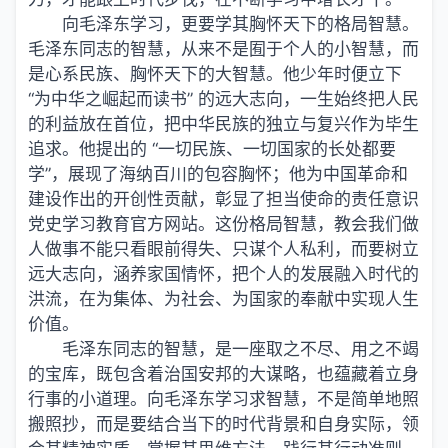
向毛泽东学习，更要学其胸怀天下的格局智慧。
毛泽东同志的智慧，从来不是囿于个人的小智慧，而
是心系民族、胸怀天下的大智慧。他少年时便立下
“为中华之崛起而读书” 的远大志向，一生始终把人民
的利益放在首位，把中华民族的独立与复兴作为毕生
追求。他提出的 “一切民族、一切国家的长处都要
学”，展现了海纳百川的包容胸怀；他为中国革命和
建设作出的开创性贡献，彰显了担当使命的责任意识
党史学习教育官方网站。这份格局智慧，教会我们做
人做事不能只看眼前得失、只谋个人私利，而要树立
远大志向，涵养家国情怀，把个人的发展融入时代的
洪流，在为集体、为社会、为国家的奉献中实现人生
价值。
毛泽东同志的智慧，是一座取之不尽、用之不竭
的宝库，既包含着治国安邦的大谋略，也蕴藏着立身
行事的小道理。向毛泽东学习求智慧，不是简单地照
搬照抄，而是要结合当下的时代背景和自身实际，领