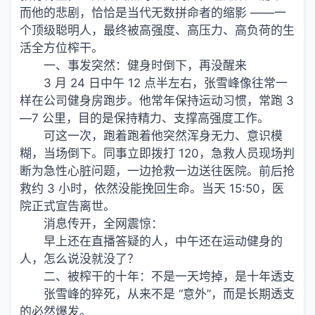
而他的悲剧，恰恰是当代无数拼命者的缩影 ——一
个顶级聪明人，最终被高强度、高压力、高负荷的生
活全方位榨干。
一、事发突然：健身时倒下，再没醒来
3 月 24 日中午 12 点半左右，张雪峰像往常一
样在公司健身房跑步。他常年保持运动习惯，常跑 3
—7 公里，目的是保持精力、支撑高强度工作。
可这一次，跑着跑着他突然浑身无力、意识模
糊，当场倒下。同事立即拨打 120，急救人员现场判
断为急性心脏问题，一边抢救一边送往医院。前后抢
救约 3 小时，依然没能挽回生命。当天 15:50，医
院正式宣告离世。
消息传开，全网震惊：
早上还在直播答疑的人，中午还在运动健身的
人，怎么说没就没了？
二、被榨干的十年：不是一天垮掉，是十年透支
张雪峰的猝死，从来不是 “意外”，而是长期透支
的必然爆发。