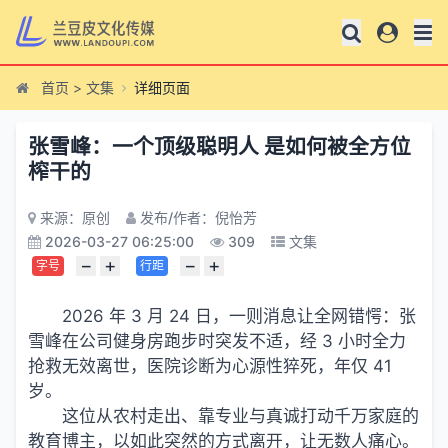
首页
>
文集
详细页面
张雪峰：一个顶级聪明人 是如何被全方位
榨干的
来源：原创
发布/作者：倪怡芳
2026-03-27 06:25:00
309
文集
−
+
−
+
字号
行距
2026 年 3 月 24 日，一则消息让全网错愕：张
雪峰在公司健身房跑步时突发不适，经 3 小时全力
抢救无效离世，医院诊断为心源性猝死，年仅 41
岁。
这位从农村走出、靠专业与真诚打动千万家庭的
教育博主，以如此突然的方式离开，让无数人痛心。