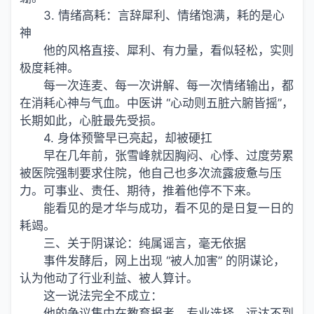
3. 情绪高耗：言辞犀利、情绪饱满，耗的是心
神
他的风格直接、犀利、有力量，看似轻松，实则
极度耗神。
每一次连麦、每一次讲解、每一次情绪输出，都
在消耗心神与气血。中医讲 “心动则五脏六腑皆摇”，
长期如此，心脏最先受损。
4. 身体预警早已亮起，却被硬扛
早在几年前，张雪峰就因胸闷、心悸、过度劳累
被医院强制要求住院，他自己也多次流露疲惫与压
力。可事业、责任、期待，推着他停不下来。
能看见的是才华与成功，看不见的是日复一日的
耗竭。
三、关于阴谋论：纯属谣言，毫无依据
事件发酵后，网上出现 “被人加害” 的阴谋论，
认为他动了行业利益、被人算计。
这一说法完全不成立：
他的争议集中在教育报考、专业选择，远达不到