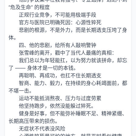
“危及生命” 的程度
正规行业竞争，不可能用极端手段
官方与医院已明确死因：心源性猝死
悲剧的根源，不是外力，而是长期透支压垮了身
体。
四、他的悲剧，给所有人敲响警钟
张雪峰的离开，戳中了当代人最痛的真相：
我们总以为年轻能扛，以为努力就该拼命，却忘
了 —— 身体才是一切的本钱。
再聪明、再成功，也扛不住长期透支
智商、能力、毅力，在持续的身心耗竭面前，都
不堪一击。
运动不能抵消熬夜、压力与过度劳累
他坚持跑步，依然没能躲过猝死。
健身是好事，但不能弥补睡眠不足、精神紧绷、
长期高压带来的损伤。
无症状不代表没风险