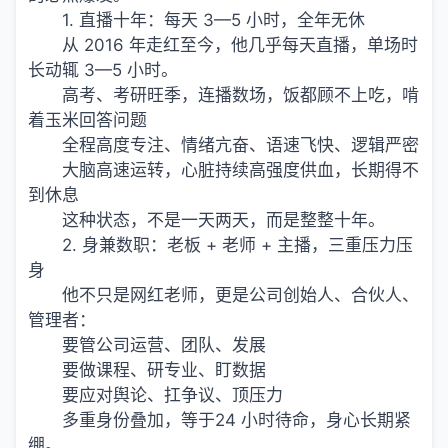
1. 直播十年：每天 3—5 小时，全年无休
从 2016 年走红至今，他几乎每天直播，单场时
长动辄 3—5 小时。
高考、考研旺季，连播数场，饭都顾不上吃，啃
着玉米回答问题
全程高度专注、情绪亢奋、语速飞快、逻辑严密
大脑高速运转，心脏持续高强度供血，长期得不
到休息
这种状态，不是一天两天，而是整整十年。
2. 身兼数职：老板 + 老师 + 主播，三重压力压
身
他不只是网红老师，更是公司创始人、合伙人、
管理者：
要管公司运营、团队、发展
要做课程、研专业、盯数据
要应对舆论、扛争议、顶压力
多重身份叠加，等于24 小时待命，身心长期紧
绷。