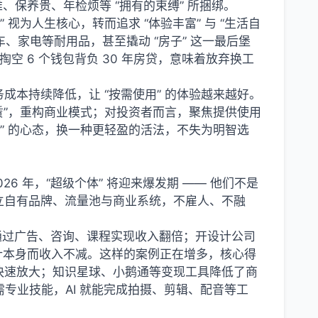
难、保养贵、年检烦等 “拥有的束缚” 所捆绑。
视为人生核心，转而追求 “体验丰富” 与 “生活自
车、家电等耐用品，甚至撬动 “房子” 这一最后堡
空 6 个钱包背负 30 年房贷，意味着放弃换工
本持续降低，让 “按需使用” 的体验越来越好。
租赁”，重构商业模式；对投资者而言，聚焦提供使用
” 的心态，换一种更轻盈的活法，不失为明智选
6 年，“超级个体” 将迎来爆发期 —— 他们不是
立自有品牌、流量池与商业系统，不雇人、不融
，通过广告、咨询、课程实现收入翻倍；开设计公司
设计本身而收入不减。这样的案例正在增多，核心得
快速放大；知识星球、小鹅通等变现工具降低了商
无需专业技能，AI 就能完成拍摄、剪辑、配音等工