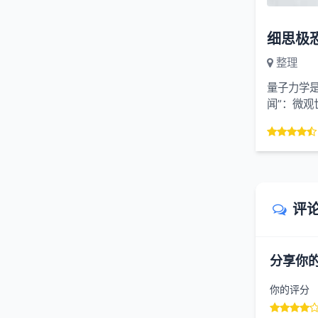
整理
量子力学是
闻”：微
子纠缠，从
评
分享你
你的评分