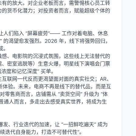
未有的放大。对企业老板而言，需警惕核心员工转
力的货币化潜力；对投资者而言，赋能超级个体的
让人们陷入 “屏幕疲劳”—— 工作对着电脑、休息
 的渴望愈发强烈。2026 年，线下将强势回归，
成。
触感、电影院的沉浸式氛围，这些线上无法替代的
馆、密室逃脱等）生意火爆，明星线下演唱会门票
绪浓度和记忆深度” 买单。
互联网一代反而更渴望面对面的真实社交；AR、
等全新体验。未来，电商不再是线下的替代品，而是互
零售商而言，店铺需从 “卖货空间” 升级为 “体
普通人而言，多走出去感受真实世界，将成为生
的爆发、行业迭代的加速，让 “一招鲜吃遍天” 成为
持续迭代自身能力，打造不可替代性”。