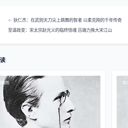
狄仁杰：在武则天刀尖上跳舞的智者 以柔克刚的千年传奇
至道政变：宋太宗赵光义的临终惊魂 吕端力挽大宋江山
读
缩略图
本