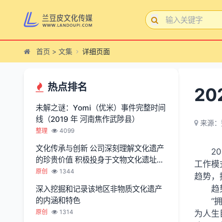
首页
>
文集
详细页面
热点排名
2
未解之谜：Yomi（优米）事件完整时间
线（2019 年 河南焦作武陟县）
来源：
整理
4099
文化传承与创新 公司深刻理解文化遗产
2
的珍贵价值 积极投身于文物文化遗址保
工作模
护服务
原创
1344
趋势，
趋
深入挖掘和记录该地区非物质文化遗产
的内涵和特色
“
原创
1314
为人生