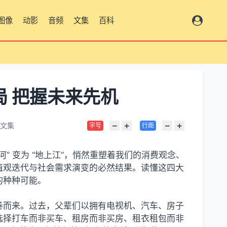
图像
动影
音频
文集
百科
总览
局 把握未来先机
−
+
−
+
文集
字号
行距
河” 变为 “地上江”，悄然重塑着我们的消费观念、
值观迭代与社会需求演变的必然结果。读懂这四大
的种种可能。
正席卷而来。过去，父辈们以拥有电视机、汽车、房子
选择打车而非买车、租房而非买房、租衣租包而非