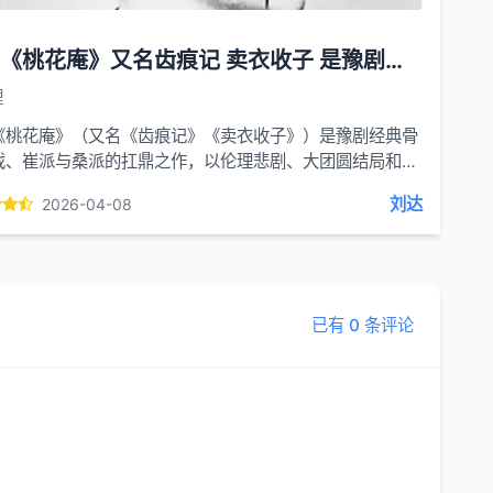
豫剧《桃花庵》又名齿痕记 卖衣收子 是豫剧经典骨子老戏
理
《桃花庵》（又名《齿痕记》《卖衣收子》）是豫剧经典骨
戏、崔派与桑派的扛鼎之作，以伦理悲剧、大团圆结局和深
转的唱腔著称。一、剧情梗概（明代背景）私会与身...
刘达
2026-04-08
已有 0 条评论