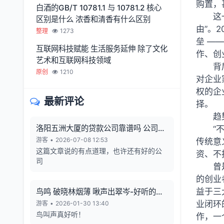
购置，
白酒的GB/T 10781.1 与 10781.2 核心
这
区别是什么 浓香和清香有什么区别
由”。
整理
1273
垒 —
互联网科技赋能 生活服务延伸 除了文化
作、创
艺术和互联网科技领域
背
原创
1210
对企业
权的企
最新评论
择。
趋
洛阳五洲大厦的贷款公司靠谱吗 公司利
“
润从哪来 有无风险
游客
•
2026-07-08 12:53
传统意
这篇文章说的有点道理，也许还有好的公
资、不
司
曾
的创业
益于三
鸟鸣 破晓林烟薄 啾声出翠岑-好听的鸟
鸣声
业闭环
游客
•
2026-01-30 13:40
鸟叫声真好听！
作，一