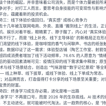
级个体的崛起，并非意味着公司消失，而是个体力量被前所
争对手；对打工人而言，要思考自身技能的可变现性与影响
平台，蕴藏着新的投资机会。
势三：线下体验价值回归，“真实感” 成核心竞争力
去十几年被互联网电商、外卖、直播 “搬到线上” 的生活，正
机、娱乐对着平板，眼睛累了、脖子酸了，内心对 “真实体验”
商不行了，而是 “线上补充、线下主导体验” 的新格局正在形
们渴望的线下体验，是咖啡馆的香气与闲聊声、书店的纸张
接。数据印证了这一需求：体验型店铺（陶艺工作室、射箭
超四成消费者增加了线下活动频率，76.6% 的人愿意为 “情
后的驱动因素清晰可见：疫情压抑的线下需求集中释放；原生
等技术与线下场景结合，创造出 “气味游猎”“数字记忆景观” 
—— 线上种草、线下拔草，或线下体验、线上下单成为常态。对
”；对品牌而言，打造值得打卡分享的线下场景至关重要；对
宝贵的财富。
势四：终身学习成生存必需，进化是唯一出路
终身学习” 不再是口号，而是 2026 年的生存底线。AI 技术
，不主动进化，就可能被时代淘汰。这一趋势的核心，是 “