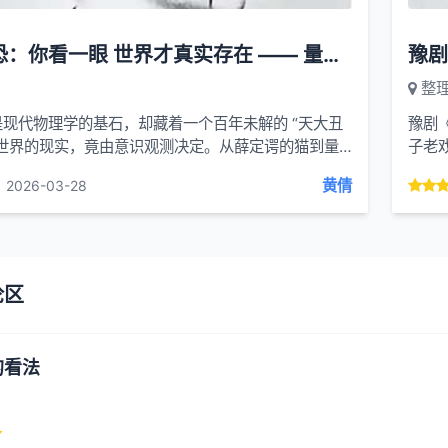
细思极恐：你看一眼 世界才真实存在 —— 量子力学百年未补的核心窟窿
整
现代物理学的基石，却藏着一个百年未解的 “天大丑
豫剧
观世界的现实，竟由意识观测决定。从薛定谔的猫到量
子老
测量难题到微管量子假说，物理学正颠覆我...
沉婉
黄倩
2026-03-28
论区
的看法