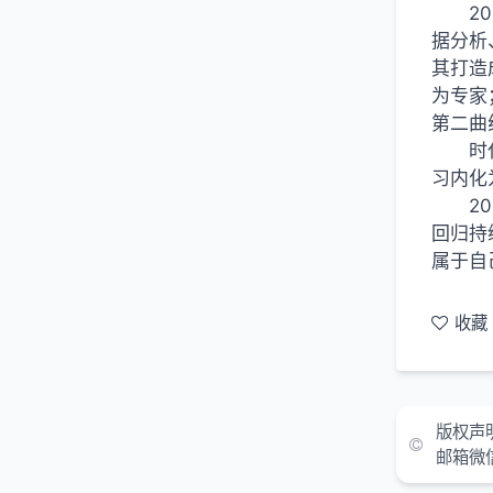
2
据分析
其打造
为专家
第二曲
时
习内化
2
回归持
属于自
收藏
版权声
邮箱微