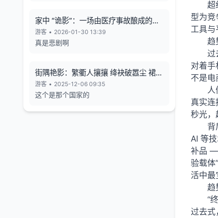
超
型为竞
家中 “诡影”：一场由医疗事故酿成的悲
工具与
剧
游客
•
2026-01-30 13:39
趋
真是悲剧啊
过
对着手
街隅艳影：繁衢人攘攘 绛袂破嚣尘 裙束
不是电
霞裁色
游客
•
2025-12-06 09:35
人
这个是那个国家的
真实连
秒光，
背
AI 
补品 
验载体
活中最
趋
“
过去式