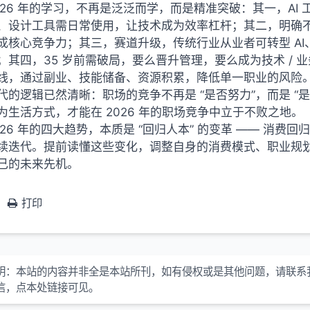
026 年的学习，不再是泛泛而学，而是精准突破：其一，AI 工
、设计工具需日常使用，让技术成为效率杠杆；其二，明确不可
成核心竞争力；其三，赛道升级，传统行业从业者可转型 A
；其四，35 岁前需破局，要么晋升管理，要么成为技术 /
线，通过副业、技能储备、资源积累，降低单一职业的风险
代的逻辑已然清晰：职场的竞争不再是 “是否努力”，而是 
为生活方式，才能在 2026 年的职场竞争中立于不败之地。
026 年的四大趋势，本质是 “回归人本” 的变革 —— 消
续迭代。提前读懂这些变化，调整自身的消费模式、职业规
己的未来先机。
打印
明：
本站的内容并非全是本站所刊，如有侵权或是其他问题，请联系
信，点本处链接可见。