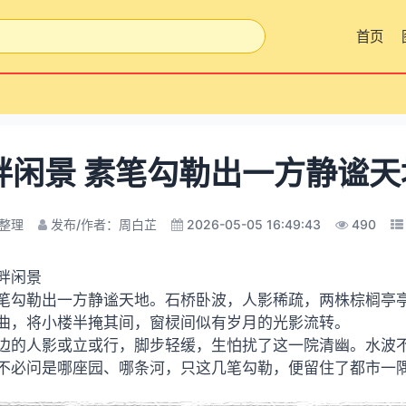
首页
畔闲景 素笔勾勒出一方静谧天
整理
发布/作者：周白芷
2026-05-05 16:49:43
490
畔闲景
笔勾勒出一方静谧天地。石桥卧波，人影稀疏，两株棕榈亭
曲，将小楼半掩其间，窗棂间似有岁月的光影流转。
边的人影或立或行，脚步轻缓，生怕扰了这一院清幽。水波
不必问是哪座园、哪条河，只这几笔勾勒，便留住了都市一