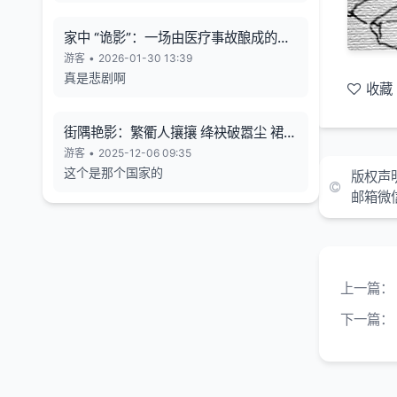
家中 “诡影”：一场由医疗事故酿成的悲
剧
游客
•
2026-01-30 13:39
真是悲剧啊
收藏
街隅艳影：繁衢人攘攘 绛袂破嚣尘 裙束
霞裁色
游客
•
2025-12-06 09:35
这个是那个国家的
版权声
邮箱微
上一篇：
下一篇：