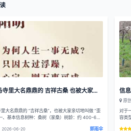
读
缩略图
本
洛阳白马寺里大名鼎鼎的 吉祥古桑 也被大家亲切地叫做 歪脖桑树
信息
原
里大名鼎鼎的 “吉祥古桑”，也被大家亲切地叫做 “歪
对于
一、基本信息树种：桑树（家桑）树龄：约 400-600
容类
证为明代初期栽种，距今已有 600...
网站
郭雨伞
2026-06-20
度联盟