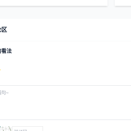
论区
的看法