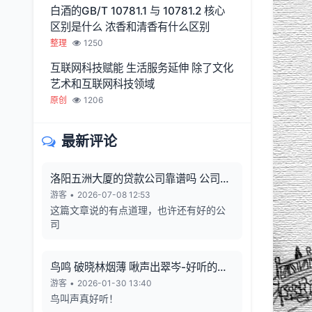
白酒的GB/T 10781.1 与 10781.2 核心
区别是什么 浓香和清香有什么区别
整理
1250
互联网科技赋能 生活服务延伸 除了文化
艺术和互联网科技领域
原创
1206
最新评论
洛阳五洲大厦的贷款公司靠谱吗 公司利
润从哪来 有无风险
游客
•
2026-07-08 12:53
这篇文章说的有点道理，也许还有好的公
司
鸟鸣 破晓林烟薄 啾声出翠岑-好听的鸟
鸣声
游客
•
2026-01-30 13:40
鸟叫声真好听！