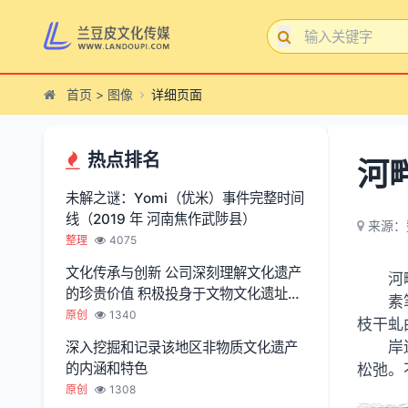
首页
>
图像
详细页面
热点排名
河
未解之谜：Yomi（优米）事件完整时间
线（2019 年 河南焦作武陟县）
来源：
整理
4075
文化传承与创新 公司深刻理解文化遗产
河
的珍贵价值 积极投身于文物文化遗址保
素
护服务
原创
1340
枝干虬
岸
深入挖掘和记录该地区非物质文化遗产
的内涵和特色
松弛。
原创
1308