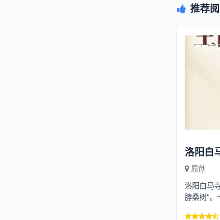
推荐阅
本文无
原创
洛阳白马寺
脖桑树”。
年，主流考