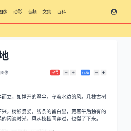
图像
动影
音频
文集
百科
总览
地
−
+
−
+
图像
字号
行距
亭而立，如撑开的翠伞，守着水边的风。几株古树
不兴，树影婆娑，线条的留白里，藏着午后独有的
隅的闲淡时光，风从枝桠间穿过，也慢了下来。