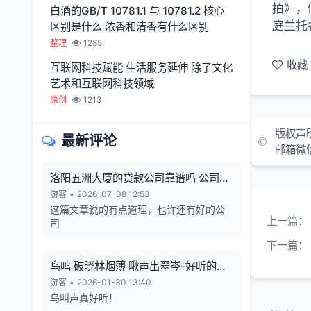
拍》，
白酒的GB/T 10781.1 与 10781.2 核心
庭兰托
区别是什么 浓香和清香有什么区别
整理
1285
收藏
互联网科技赋能 生活服务延伸 除了文化
艺术和互联网科技领域
原创
1213
版权声
最新评论
邮箱微
洛阳五洲大厦的贷款公司靠谱吗 公司利
润从哪来 有无风险
游客
•
2026-07-08 12:53
这篇文章说的有点道理，也许还有好的公
上一篇：
司
下一篇：
鸟鸣 破晓林烟薄 啾声出翠岑-好听的鸟
鸣声
游客
•
2026-01-30 13:40
鸟叫声真好听！