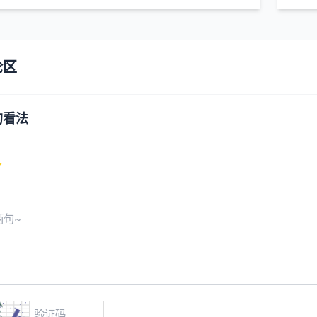
论区
的看法