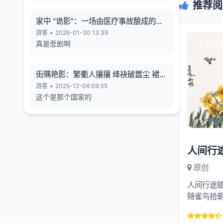
推荐阅
家中 “诡影”：一场由医疗事故酿成的悲
剧
游客
•
2026-01-30 13:39
真是悲剧啊
本文无
街隅艳影：繁衢人攘攘 绛袂破嚣尘 裙束
霞裁色
游客
•
2025-12-06 09:35
这个是那个国家的
原创
人间行途
随雀鸟拾
粗布。一箪