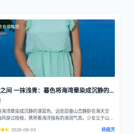
文有缩略图
山海之间 一抹浅青：暮色将海湾晕染成沉静的湛蓝色
创
将海湾晕染成沉静的湛蓝色，远处层叠山峦静卧在海天交
海风穿过枝桠，携带着海洋独有的清润气息。少女立于山崖
之上，一身薄荷绿雪纺短裙，轻盈的荷叶袖随着微风微...
杨佩芳
2026-08-03