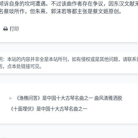
倾诉自身的坎坷遭遇。不过该曲作者存在争议，因东汉文献
名蔡琰所作，但朱熹、郭沫若等都主张是蔡文姬原创。
打印
明：
本站的内容并非全是本站所刊，如有侵权或是其他问题，请联系
信，点本处链接可见。
《渔樵问答》是中国十大古琴名曲之一 曲风清雅洒脱
《十面埋伏》是中国十大古琴名曲之一