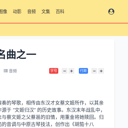
图像
动影
音频
文集
百科
总览
名曲之一
−
+
−
+
音频
字号
行距
演奏的琴歌，相传由东汉才女蔡文姬所作，以其亲
于 “文姬归汉” 的历史故事。东汉末年战乱中，
念与蔡文姬之父蔡邕的旧情，用重金将她赎回。归
笳的音调与中原古琴技法，创作出《胡笳十八