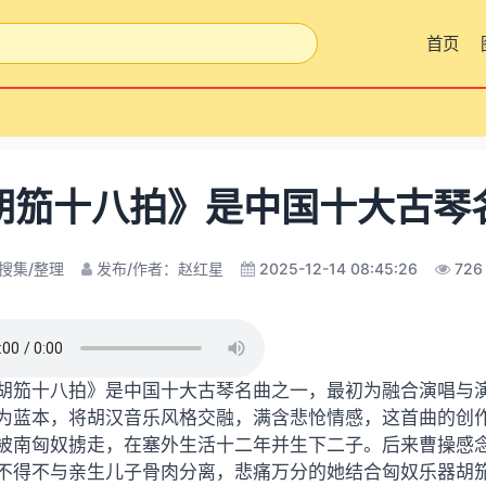
首页
胡笳十八拍》是中国十大古琴
搜集/整理
发布/作者：赵红星
2025-12-14 08:45:26
726
胡笳十八拍》是中国十大古琴名曲之一，最初为融合演唱与
为蓝本，将胡汉音乐风格交融，满含悲怆情感，这首曲的创作源
被南匈奴掳走，在塞外生活十二年并生下二子。后来曹操感
不得不与亲生儿子骨肉分离，悲痛万分的她结合匈奴乐器胡