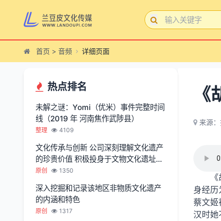
首页
>
音频
详细页面
热点排名
《
未解之谜：Yomi（优米）事件完整时间
线（2019 年 河南焦作武陟县）
来源：
整理
4109
文化传承与创新 公司深刻理解文化遗产
的珍贵价值 积极投身于文物文化遗址保
护服务
原创
1350
《
深入挖掘和记录该地区非物质文化遗产
身经历
的内涵和特色
蔡文姬
原创
1317
汉时她