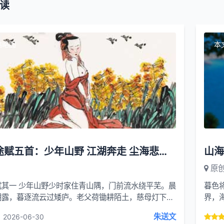
读
缩略图
本
人间行途赋五首：少年山野 江湖奔走 尘海悲欢 观世悟心 暮岁安闲
原
赋其一 少年山野少时家住青山隅，门前流水绕平芜。晨
暮色
朝露，暮逐流云过矮庐。老父荷锄耕陌土，慈母灯下缝
界，
野菜分寒暑，半盏清茶慰寂孤。不识世间名...
步道
朱送文
2026-06-30